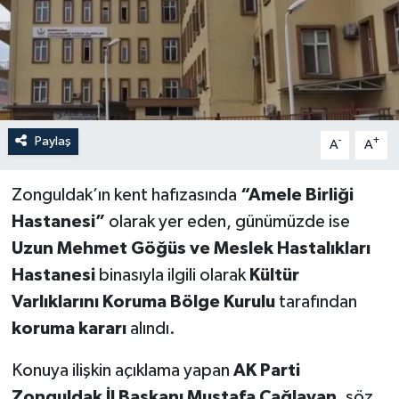
Özel
Mesaj
Dergim
Paylaş
-
+
A
A
Ulusal
Zonguldak’ın kent hafızasında
“Amele Birliği
Hastanesi”
olarak yer eden, günümüzde ise
Uzun Mehmet Göğüs ve Meslek Hastalıkları
Hastanesi
binasıyla ilgili olarak
Kültür
Varlıklarını Koruma Bölge Kurulu
tarafından
koruma kararı
alındı.
Konuya ilişkin açıklama yapan
AK Parti
Zonguldak İl Başkanı Mustafa Çağlayan
, söz