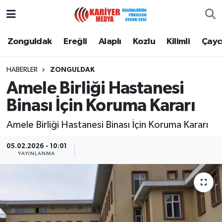
Zonguldak
Zonguldak Nöbetçi Eczaneler
Zonguldak
Ereğli
Alaplı
Kozlu
Kilimli
Çay
Ereğli
Zonguldak Hava Durumu
HABERLER
ZONGULDAK
Amele Birliği Hastanesi
Alaplı
Zonguldak Namaz Vakitleri
Binası İçin Koruma Kararı
Kozlu
Zonguldak Trafik Yoğunluk Haritası
Amele Birliği Hastanesi Binası İçin Koruma Kararı
Kilimli
Puan Durumu ve Fikstür
05.02.2026 - 10:01
YAYINLANMA
Çaycuma
Tüm Manşetler
Gökçebey
Son Dakika Haberleri
Devrek
Haber Arşivi