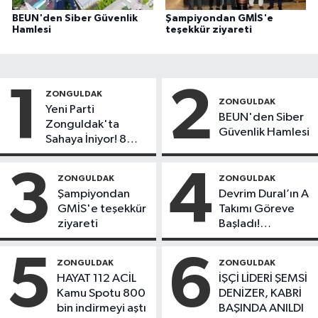
BEUN'den Siber Güvenlik
Şampiyondan GMİS'e
Hamlesi
teşekkür ziyareti
1
2
ZONGULDAK
ZONGULDAK
Yeni Parti
BEUN'den Siber
Zonguldak'ta
Güvenlik Hamlesi
Sahaya İniyor! 8
İlçede Kurucu
Başkanlar Göreve
3
4
ZONGULDAK
ZONGULDAK
Başladı
Şampiyondan
Devrim Dural’ın A
GMİS'e teşekkür
Takımı Göreve
ziyareti
Başladı!
Yönetimde
Kimler Var?
5
6
ZONGULDAK
ZONGULDAK
HAYAT 112 ACİL
İŞÇİ LİDERİ ŞEMSİ
Kamu Spotu 800
DENİZER, KABRİ
bin indirmeyi aştı
BAŞINDA ANILDI