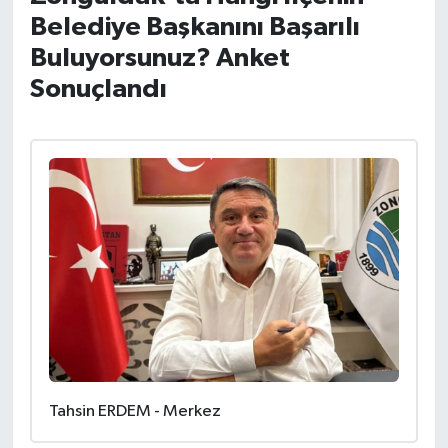
Belediye Başkanını Başarılı
Özel
Buluyorsunuz? Anket
Sonuçlandı
Mesaj
Dergim
Ulusal
Tahsin ERDEM - Merkez