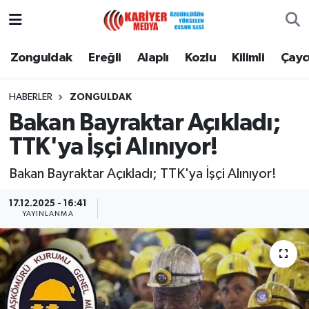
Zonguldak
Zonguldak Nöbetçi Eczaneler
Zonguldak
Ereğli
Alaplı
Kozlu
Kilimli
Çay
Ereğli
Zonguldak Hava Durumu
HABERLER
ZONGULDAK
Bakan Bayraktar Açıkladı;
Alaplı
Zonguldak Namaz Vakitleri
TTK'ya İşçi Alınıyor!
Kozlu
Zonguldak Trafik Yoğunluk Haritası
Bakan Bayraktar Açıkladı; TTK'ya İşçi Alınıyor!
Kilimli
Puan Durumu ve Fikstür
17.12.2025 - 16:41
YAYINLANMA
Çaycuma
Tüm Manşetler
Gökçebey
Son Dakika Haberleri
Devrek
Haber Arşivi