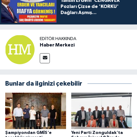
Tahsin Erdem 'CENGAVER'
Pozları Çizse de 'KORKU'
Dağları Aşmış...
EDITÖR HAKKINDA
Haber Merkezi
Bunlar da ilginizi çekebilir
Şampiyondan GMİS'e
Yeni Parti Zonguldak'ta