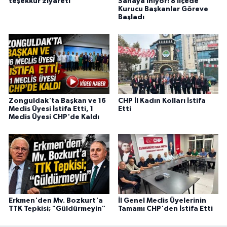
teşekkür ziyareti
Sahaya İniyor! 8 İlçede
Kurucu Başkanlar Göreve
Başladı
Zonguldak'ta Başkan ve 16
CHP İl Kadın Kolları İstifa
Meclis Üyesi İstifa Etti, 1
Etti
Meclis Üyesi CHP'de Kaldı
Erkmen'den Mv. Bozkurt'a
İl Genel Meclis Üyelerinin
TTK Tepkisi; "Güldürmeyin"
Tamamı CHP'den İstifa Etti