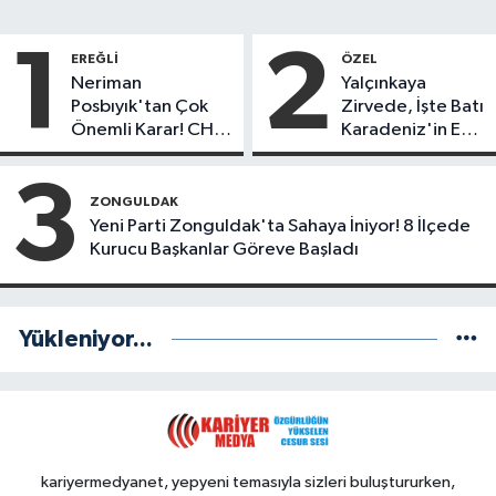
1
2
EREĞLI
ÖZEL
Neriman
Yalçınkaya
Posbıyık'tan Çok
Zirvede, İşte Batı
Önemli Karar! CHP
Karadeniz'in En
mi Yeni Parti mi?
Başarılı Belediye
Başkanı Anket
3
Sonuçları
ZONGULDAK
Yeni Parti Zonguldak'ta Sahaya İniyor! 8 İlçede
Kurucu Başkanlar Göreve Başladı
Yükleniyor...
kariyermedyanet, yepyeni temasıyla sizleri buluştururken,