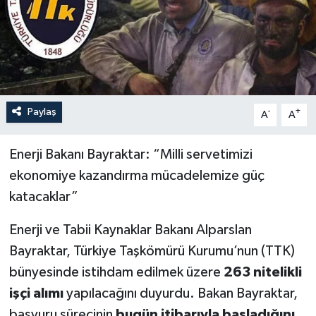
Özel
Mesaj
Dergim
Paylaş
-
+
A
A
Ulusal
Enerji Bakanı Bayraktar: “Milli servetimizi
ekonomiye kazandırma mücadelemize güç
katacaklar”
Enerji ve Tabii Kaynaklar Bakanı Alparslan
Bayraktar, Türkiye Taşkömürü Kurumu’nun (TTK)
bünyesinde istihdam edilmek üzere
263 nitelikli
işçi alımı
yapılacağını duyurdu. Bakan Bayraktar,
başvuru sürecinin
bugün itibarıyla başladığını