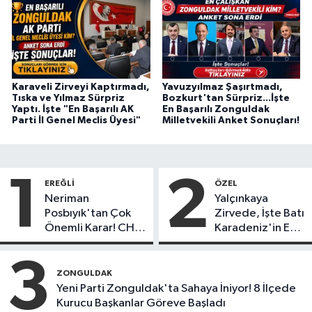
Karaveli Zirveyi Kaptırmadı,
Yavuzyılmaz Şaşırtmadı,
Tıska ve Yılmaz Sürpriz
Bozkurt'tan Sürpriz...İşte
Yaptı. İşte "En Başarılı AK
En Başarılı Zonguldak
Parti İl Genel Meclis Üyesi"
Milletvekili Anket Sonuçları!
1
2
EREĞLI
ÖZEL
Neriman
Yalçınkaya
Posbıyık'tan Çok
Zirvede, İşte Batı
Önemli Karar! CHP
Karadeniz'in En
mi Yeni Parti mi?
Başarılı Belediye
Başkanı Anket
3
Sonuçları
ZONGULDAK
Yeni Parti Zonguldak'ta Sahaya İniyor! 8 İlçede
Kurucu Başkanlar Göreve Başladı