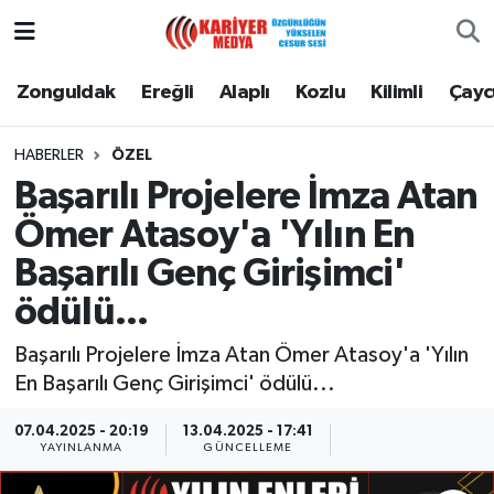
Zonguldak
Zonguldak Nöbetçi Eczaneler
Zonguldak
Ereğli
Alaplı
Kozlu
Kilimli
Çay
Ereğli
Zonguldak Hava Durumu
HABERLER
ÖZEL
Başarılı Projelere İmza Atan
Alaplı
Zonguldak Namaz Vakitleri
Ömer Atasoy'a 'Yılın En
Kozlu
Zonguldak Trafik Yoğunluk Haritası
Başarılı Genç Girişimci'
ödülü...
Kilimli
Puan Durumu ve Fikstür
Başarılı Projelere İmza Atan Ömer Atasoy'a 'Yılın
Çaycuma
Tüm Manşetler
En Başarılı Genç Girişimci' ödülü...
Gökçebey
Son Dakika Haberleri
07.04.2025 - 20:19
13.04.2025 - 17:41
YAYINLANMA
GÜNCELLEME
Devrek
Haber Arşivi