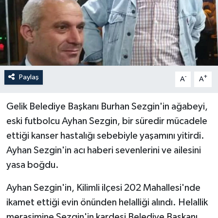
Özel
Mesaj
Dergim
Paylaş
-
+
A
A
Ulusal
Gelik Belediye Başkanı Burhan Sezgin'in ağabeyi,
eski futbolcu Ayhan Sezgin, bir süredir mücadele
ettiği kanser hastalığı sebebiyle yaşamını yitirdi.
Ayhan Sezgin'in acı haberi sevenlerini ve ailesini
yasa boğdu.
Ayhan Sezgin'in, Kilimli ilçesi 202 Mahallesi'nde
ikamet ettiği evin önünden helalliği alındı. Helallik
merasimine Sezgin'in kardeşi Belediye Başkanı