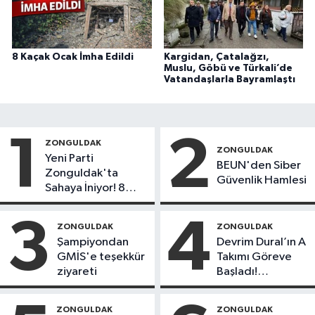
8 Kaçak Ocak İmha Edildi
Kargidan, Çatalağzı,
Muslu, Göbü ve Türkali’de
Vatandaşlarla Bayramlaştı
1
2
ZONGULDAK
ZONGULDAK
Yeni Parti
BEUN'den Siber
Zonguldak'ta
Güvenlik Hamlesi
Sahaya İniyor! 8
İlçede Kurucu
Başkanlar Göreve
3
4
ZONGULDAK
ZONGULDAK
Başladı
Şampiyondan
Devrim Dural’ın A
GMİS'e teşekkür
Takımı Göreve
ziyareti
Başladı!
Yönetimde
Kimler Var?
ZONGULDAK
ZONGULDAK