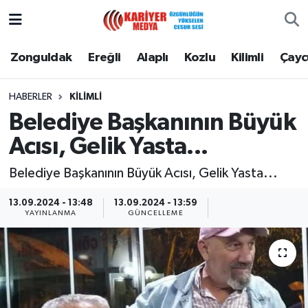
Zonguldak
Zonguldak Nöbetçi Eczaneler
Zonguldak
Ereğli
Alaplı
Kozlu
Kilimli
Çay
Ereğli
Zonguldak Hava Durumu
HABERLER
KILIMLI
Belediye Başkanının Büyük
Alaplı
Zonguldak Namaz Vakitleri
Acısı, Gelik Yasta...
Kozlu
Zonguldak Trafik Yoğunluk Haritası
Belediye Başkanının Büyük Acısı, Gelik Yasta...
Kilimli
Puan Durumu ve Fikstür
13.09.2024 - 13:48
13.09.2024 - 13:59
YAYINLANMA
GÜNCELLEME
Çaycuma
Tüm Manşetler
Gökçebey
Son Dakika Haberleri
Devrek
Haber Arşivi