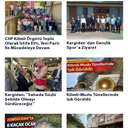
CHP Kilimli Örgütü Toplu
Kargidan'dan Gençlik
Olarak İstifa Etti, Yeni Parti
Spor'a Ziyaret
İle Mücadeleye Devam
Kargidan; “Sahada Güçlü
Kilimli–Muslu Tünellerinde
Şekilde Olmayı
Işık Görüldü
Sürdüreceğiz”