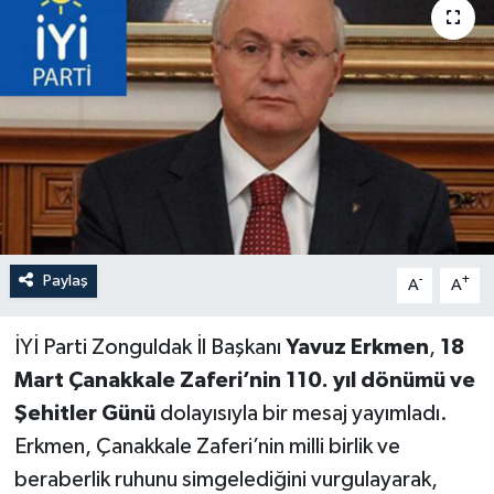
Özel
Mesaj
Dergim
Ulusal
Paylaş
-
+
A
A
İYİ Parti Zonguldak İl Başkanı
Yavuz Erkmen
,
18
Mart Çanakkale Zaferi’nin 110. yıl dönümü ve
Şehitler Günü
dolayısıyla bir mesaj yayımladı.
Erkmen, Çanakkale Zaferi’nin milli birlik ve
beraberlik ruhunu simgelediğini vurgulayarak,