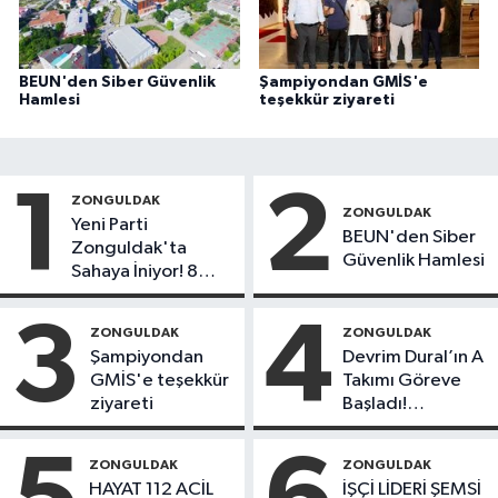
BEUN'den Siber Güvenlik
Şampiyondan GMİS'e
Hamlesi
teşekkür ziyareti
1
2
ZONGULDAK
ZONGULDAK
Yeni Parti
BEUN'den Siber
Zonguldak'ta
Güvenlik Hamlesi
Sahaya İniyor! 8
İlçede Kurucu
Başkanlar Göreve
3
4
ZONGULDAK
ZONGULDAK
Başladı
Şampiyondan
Devrim Dural’ın A
GMİS'e teşekkür
Takımı Göreve
ziyareti
Başladı!
Yönetimde
Kimler Var?
ZONGULDAK
ZONGULDAK
HAYAT 112 ACİL
İŞÇİ LİDERİ ŞEMSİ