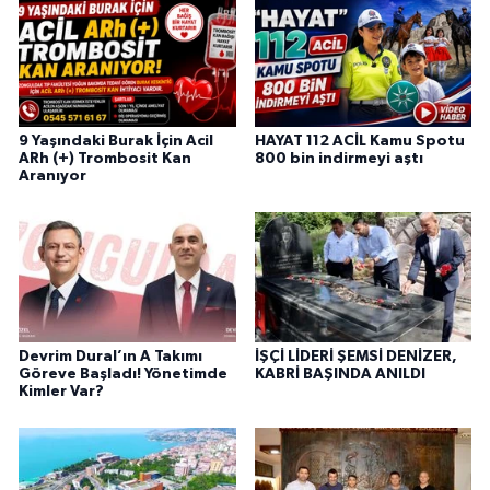
9 Yaşındaki Burak İçin Acil
HAYAT 112 ACİL Kamu Spotu
ARh (+) Trombosit Kan
800 bin indirmeyi aştı
Aranıyor
Devrim Dural’ın A Takımı
İŞÇİ LİDERİ ŞEMSİ DENİZER,
Göreve Başladı! Yönetimde
KABRİ BAŞINDA ANILDI
Kimler Var?