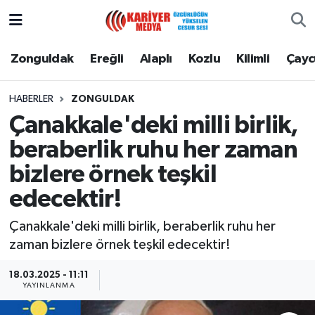
Zonguldak
Zonguldak Nöbetçi Eczaneler
Zonguldak
Ereğli
Alaplı
Kozlu
Kilimli
Çay
Ereğli
Zonguldak Hava Durumu
HABERLER
ZONGULDAK
Çanakkale'deki milli birlik,
Alaplı
Zonguldak Namaz Vakitleri
beraberlik ruhu her zaman
Kozlu
Zonguldak Trafik Yoğunluk Haritası
bizlere örnek teşkil
edecektir!
Kilimli
Puan Durumu ve Fikstür
Çanakkale'deki milli birlik, beraberlik ruhu her
Çaycuma
Tüm Manşetler
zaman bizlere örnek teşkil edecektir!
Gökçebey
Son Dakika Haberleri
18.03.2025 - 11:11
YAYINLANMA
Devrek
Haber Arşivi