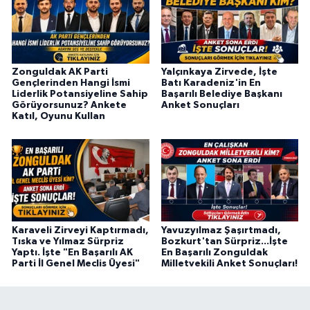
Zonguldak AK Parti
Yalçınkaya Zirvede, İşte
Gençlerinden Hangi İsmi
Batı Karadeniz'in En
Liderlik Potansiyeline Sahip
Başarılı Belediye Başkanı
Görüyorsunuz? Ankete
Anket Sonuçları
Katıl, Oyunu Kullan
Karaveli Zirveyi Kaptırmadı,
Yavuzyılmaz Şaşırtmadı,
Tıska ve Yılmaz Sürpriz
Bozkurt'tan Sürpriz...İşte
Yaptı. İşte "En Başarılı AK
En Başarılı Zonguldak
Parti İl Genel Meclis Üyesi"
Milletvekili Anket Sonuçları!