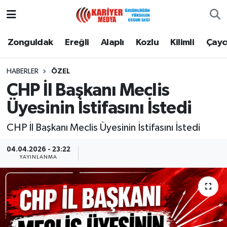
Zonguldak
Zonguldak Nöbetçi Eczaneler
Zonguldak
Ereğli
Alaplı
Kozlu
Kilimli
Çay
Ereğli
Zonguldak Hava Durumu
HABERLER
ÖZEL
CHP İl Başkanı Meclis
Alaplı
Zonguldak Namaz Vakitleri
Üyesinin İstifasını İstedi
Kozlu
Zonguldak Trafik Yoğunluk Haritası
CHP İl Başkanı Meclis Üyesinin İstifasını İstedi
Kilimli
Puan Durumu ve Fikstür
04.04.2026 - 23:22
YAYINLANMA
Çaycuma
Tüm Manşetler
Gökçebey
Son Dakika Haberleri
Devrek
Haber Arşivi