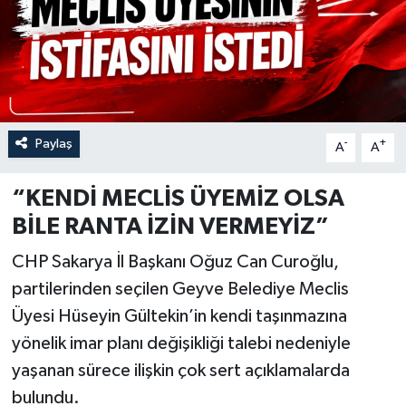
Özel
Mesaj
Dergim
Paylaş
-
+
A
A
Ulusal
“KENDİ MECLİS ÜYEMİZ OLSA
BİLE RANTA İZİN VERMEYİZ”
CHP Sakarya İl Başkanı Oğuz Can Curoğlu,
partilerinden seçilen Geyve Belediye Meclis
Üyesi Hüseyin Gültekin’in kendi taşınmazına
yönelik imar planı değişikliği talebi nedeniyle
yaşanan sürece ilişkin çok sert açıklamalarda
bulundu.