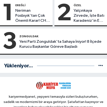
1
2
EREĞLI
ÖZEL
Neriman
Yalçınkaya
Posbıyık'tan Çok
Zirvede, İşte Batı
Önemli Karar! CHP
Karadeniz'in En
mi Yeni Parti mi?
Başarılı Belediye
Başkanı Anket
3
Sonuçları
ZONGULDAK
Yeni Parti Zonguldak'ta Sahaya İniyor! 8 İlçede
Kurucu Başkanlar Göreve Başladı
Yükleniyor...
kariyermedyanet, yepyeni temasıyla sizleri buluştururken,
sadelik ve modernizmi bir araya getiriyor. Şatafattan kaçınıyor ve