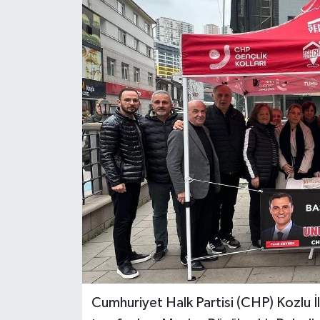
Özel
Mesaj
Dergim
Ulusal
Cumhuriyet Halk Partisi (CHP) Kozlu İ