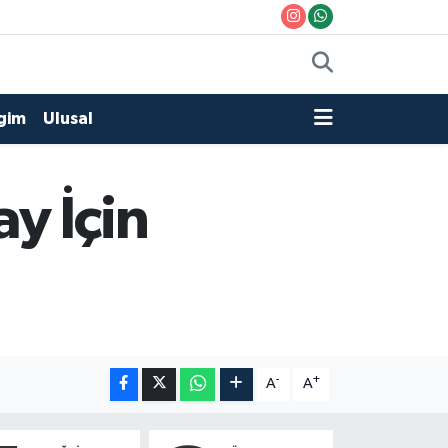
gim
Ulusal
y İçin
-
+
A
A