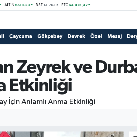
6518.23
13.703
64.475,47
ALTIN
BİST
BTC
li
Çaycuma
Gökçebey
Devrek
Özel
Mesaj
Der
n Zeyrek ve Durba
 Etkinliği
 İçin Anlamlı Anma Etkinliği