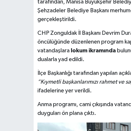
tarafından, Manisa Büyükşehir Beled
Şehzadeler Belediye Başkanı merhu
gerçekleştirildi.
CHP Zonguldak İl Başkanı Devrim Dural'
öncülüğünde düzenlenen program k
vatandaşlara
lokum ikramında
bulun
dualarla yad edildi.
İlçe Başkanlığı tarafından yapılan açı
“Kıymetli başkanlarımızı rahmet ve s
ifadelerine yer verildi.
Anma programı, cami çıkışında vatandaş
duyguları ön plana çıktı.