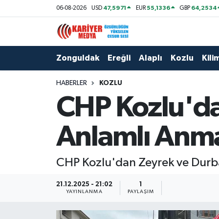
47,5971
55,1336
64,2534
06-08-2026
USD
EUR
GBP
Zonguldak
Zonguldak Nöbetçi Eczaneler
Zonguldak
Ereğli
Alaplı
Kozlu
Kilim
Ereğli
Zonguldak Hava Durumu
HABERLER
KOZLU
Alaplı
Zonguldak Namaz Vakitleri
CHP Kozlu'da
Kozlu
Zonguldak Trafik Yoğunluk Haritası
Anlamlı Anma
Kilimli
Puan Durumu ve Fikstür
CHP Kozlu'dan Zeyrek ve Durbay
Çaycuma
Tüm Manşetler
21.12.2025 - 21:02
1
Gökçebey
Son Dakika Haberleri
YAYINLANMA
PAYLAŞIM
Devrek
Haber Arşivi