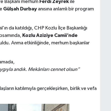
iye Başkanı merhum
Ferdi Zeyrek
ile
me
Gülşah Durbay
anısına anlamlı bir program
ın da katıldığı, CHP Kozlu İlçe Başkanlığı
apsamında,
Kozlu Aziziye Camii’nde
uldu. Anma etkinliğinde, merhum başkanlar
klamada,
aygıyla andık. Mekânları cennet olsun”
ların katılımıyla gerçekleşirken, birlik ve vefa