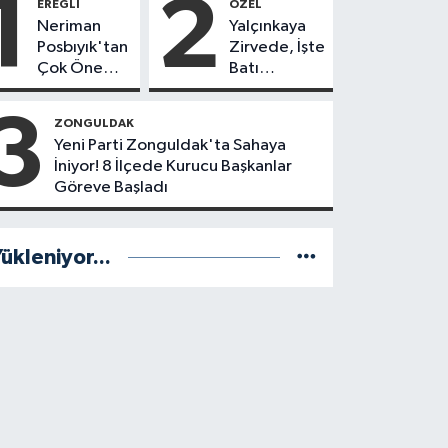
1
2
EREĞLI
ÖZEL
Neriman
Yalçınkaya
Posbıyık'tan
Zirvede, İşte
Çok Önemli
Batı
Karar! CHP
Karadeniz'in
mi Yeni Parti
En Başarılı
3
ZONGULDAK
mi?
Belediye
Yeni Parti Zonguldak'ta Sahaya
Başkanı
İniyor! 8 İlçede Kurucu Başkanlar
Anket
Göreve Başladı
Sonuçları
ükleniyor...