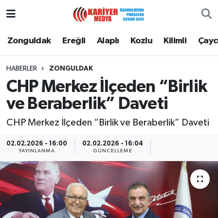
Zonguldak
Zonguldak Nöbetçi Eczaneler
Zonguldak
Ereğli
Alaplı
Kozlu
Kilimli
Çay
Ereğli
Zonguldak Hava Durumu
HABERLER
ZONGULDAK
CHP Merkez İlçeden “Birlik
Alaplı
Zonguldak Namaz Vakitleri
ve Beraberlik” Daveti
Kozlu
Zonguldak Trafik Yoğunluk Haritası
CHP Merkez İlçeden “Birlik ve Beraberlik” Daveti
Kilimli
Puan Durumu ve Fikstür
02.02.2026 - 16:00
02.02.2026 - 16:04
YAYINLANMA
GÜNCELLEME
Çaycuma
Tüm Manşetler
Gökçebey
Son Dakika Haberleri
Devrek
Haber Arşivi