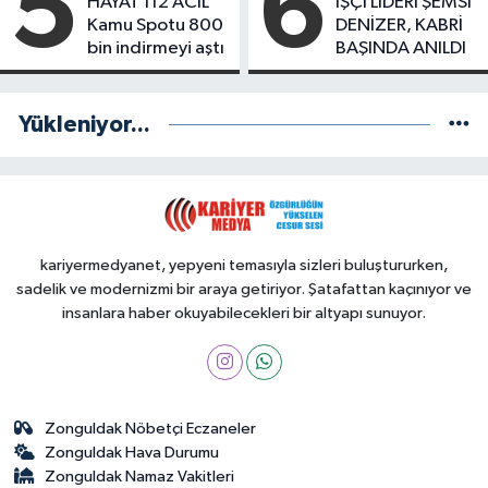
5
6
HAYAT 112 ACİL
İŞÇİ LİDERİ ŞEMSİ
Kamu Spotu 800
DENİZER, KABRİ
bin indirmeyi aştı
BAŞINDA ANILDI
Yükleniyor...
kariyermedyanet, yepyeni temasıyla sizleri buluştururken,
sadelik ve modernizmi bir araya getiriyor. Şatafattan kaçınıyor ve
insanlara haber okuyabilecekleri bir altyapı sunuyor.
Zonguldak Nöbetçi Eczaneler
Zonguldak Hava Durumu
Zonguldak Namaz Vakitleri