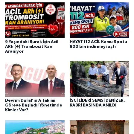
9 Yaşındaki Burak İçin Acil
HAYAT 112 ACİL Kamu Spotu
ARh (+) Trombosit Kan
800 bin indirmeyi aştı
Aranıyor
Devrim Dural’ın A Takımı
İŞÇİ LİDERİ ŞEMSİ DENİZER,
Göreve Başladı! Yönetimde
KABRİ BAŞINDA ANILDI
Kimler Var?