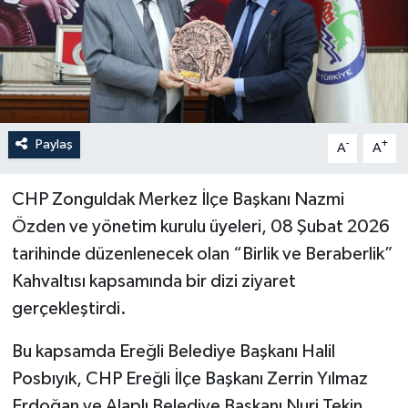
Özel
Mesaj
Dergim
Paylaş
-
+
A
A
Ulusal
CHP Zonguldak Merkez İlçe Başkanı Nazmi
Özden ve yönetim kurulu üyeleri, 08 Şubat 2026
tarihinde düzenlenecek olan “Birlik ve Beraberlik”
Kahvaltısı kapsamında bir dizi ziyaret
gerçekleştirdi.
Bu kapsamda Ereğli Belediye Başkanı Halil
Posbıyık, CHP Ereğli İlçe Başkanı Zerrin Yılmaz
Erdoğan ve Alaplı Belediye Başkanı Nuri Tekin