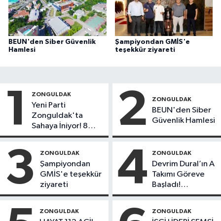
BEUN'den Siber Güvenlik
Şampiyondan GMİS'e
Hamlesi
teşekkür ziyareti
1
2
ZONGULDAK
ZONGULDAK
Yeni Parti
BEUN'den Siber
Zonguldak'ta
Güvenlik Hamlesi
Sahaya İniyor! 8
İlçede Kurucu
Başkanlar Göreve
3
4
ZONGULDAK
ZONGULDAK
Başladı
Şampiyondan
Devrim Dural’ın A
GMİS'e teşekkür
Takımı Göreve
ziyareti
Başladı!
Yönetimde
Kimler Var?
ZONGULDAK
ZONGULDAK