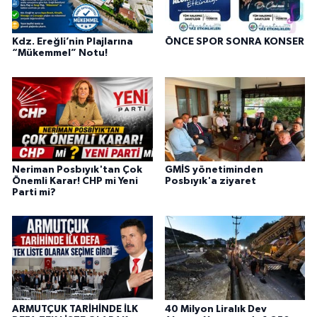
Kdz. Ereğli’nin Plajlarına
ÖNCE SPOR SONRA KONSER
“Mükemmel” Notu!
Neriman Posbıyık'tan Çok
GMİS yönetiminden
Önemli Karar! CHP mi Yeni
Posbıyık'a ziyaret
Parti mi?
ARMUTÇUK TARİHİNDE İLK
40 Milyon Liralık Dev