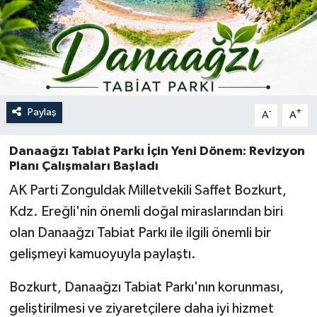
Özel
Mesaj
Dergim
Paylaş
-
+
A
A
Ulusal
Danaağzı Tabiat Parkı İçin Yeni Dönem: Revizyon
Planı Çalışmaları Başladı
AK Parti Zonguldak Milletvekili Saffet Bozkurt,
Kdz. Ereğli'nin önemli doğal miraslarından biri
olan Danaağzı Tabiat Parkı ile ilgili önemli bir
gelişmeyi kamuoyuyla paylaştı.
Bozkurt, Danaağzı Tabiat Parkı'nın korunması,
geliştirilmesi ve ziyaretçilere daha iyi hizmet