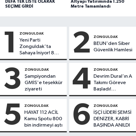
DEFA TEK LİSTE OLARAK
Altyapı Yatırımında 1.250
SEÇİME GİRDİ
Metre Tamamlandı
1
2
ZONGULDAK
ZONGULDAK
Yeni Parti
BEUN'den Siber
Zonguldak'ta
Güvenlik Hamlesi
Sahaya İniyor! 8
İlçede Kurucu
Başkanlar Göreve
3
4
ZONGULDAK
ZONGULDAK
Başladı
Şampiyondan
Devrim Dural’ın A
GMİS'e teşekkür
Takımı Göreve
ziyareti
Başladı!
Yönetimde
Kimler Var?
5
6
ZONGULDAK
ZONGULDAK
HAYAT 112 ACİL
İŞÇİ LİDERİ ŞEMSİ
Kamu Spotu 800
DENİZER, KABRİ
bin indirmeyi aştı
BAŞINDA ANILDI