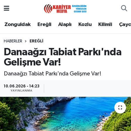
Zonguldak
Zonguldak Nöbetçi Eczaneler
Zonguldak
Ereğli
Alaplı
Kozlu
Kilimli
Çay
Ereğli
Zonguldak Hava Durumu
HABERLER
EREĞLI
Danaağzı Tabiat Parkı'nda
Alaplı
Zonguldak Namaz Vakitleri
Gelişme Var!
Kozlu
Zonguldak Trafik Yoğunluk Haritası
Danaağzı Tabiat Parkı'nda Gelişme Var!
Kilimli
Puan Durumu ve Fikstür
10.06.2026 - 14:23
YAYINLANMA
Çaycuma
Tüm Manşetler
Gökçebey
Son Dakika Haberleri
Devrek
Haber Arşivi