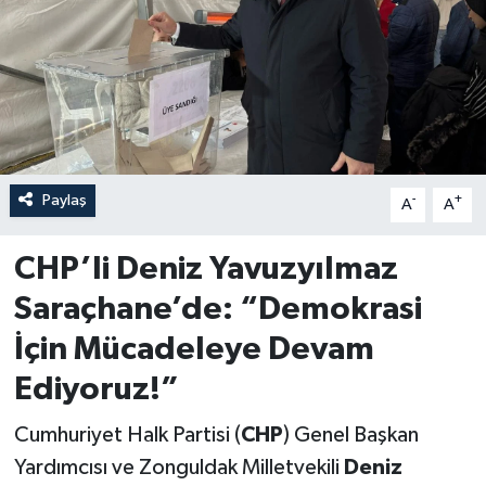
Özel
Mesaj
Dergim
Paylaş
-
+
Ulusal
A
A
CHP’li Deniz Yavuzyılmaz
Saraçhane’de: “Demokrasi
İçin Mücadeleye Devam
Ediyoruz!”
Cumhuriyet Halk Partisi (
CHP
) Genel Başkan
Yardımcısı ve Zonguldak Milletvekili
Deniz