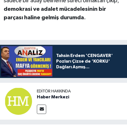
sadece bir aday belirleme süreci olmaktan çıkıp,
demokrasi ve adalet mücadelesinin bir
parçası haline gelmiş durumda
.
Tahsin Erdem 'CENGAVER'
Pozları Çizse de 'KORKU'
Dağları Aşmış...
EDITÖR HAKKINDA
Haber Merkezi