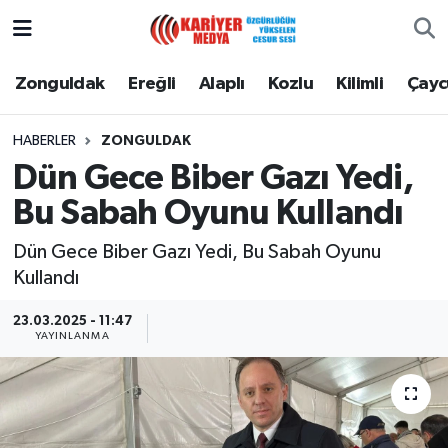
Zonguldak
Zonguldak Nöbetçi Eczaneler
Zonguldak
Ereğli
Alaplı
Kozlu
Kilimli
Çay
Ereğli
Zonguldak Hava Durumu
HABERLER
ZONGULDAK
Dün Gece Biber Gazı Yedi,
Alaplı
Zonguldak Namaz Vakitleri
Bu Sabah Oyunu Kullandı
Kozlu
Zonguldak Trafik Yoğunluk Haritası
Dün Gece Biber Gazı Yedi, Bu Sabah Oyunu
Kullandı
Kilimli
Puan Durumu ve Fikstür
23.03.2025 - 11:47
Çaycuma
Tüm Manşetler
YAYINLANMA
Gökçebey
Son Dakika Haberleri
Devrek
Haber Arşivi