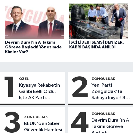
Devrim Dural’ın A Takımı
İŞÇİ LİDERİ ŞEMSİ DENİZER,
Göreve Başladı! Yönetimde
KABRİ BAŞINDA ANILDI
Kimler Var?
1
2
ÖZEL
ZONGULDAK
Kıyasıya Rekabetin
Yeni Parti
Galibi Belli Oldu.
Zonguldak'ta
İşte AK Parti
Sahaya İniyor! 8
Gençlerinden
İlçede Kurucu
Liderlik
Başkanlar Göreve
3
4
ZONGULDAK
Potansiyeline Sahip
Başladı
ZONGULDAK
Devrim Dural’ın A
İlk 3 İsim!
BEUN'den Siber
Takımı Göreve
Güvenlik Hamlesi
Başladı!