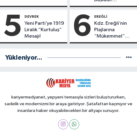
Yönetimde
Kimler Var?
5
6
DEVREK
EREĞLI
Yeni Parti’ye 1919
Kdz. Ereğli’nin
Liralık “Kurtuluş”
Plajlarına
Mesajı!
“Mükemmel”
Notu!
Yükleniyor...
kariyermedyanet, yepyeni temasıyla sizleri buluştururken,
sadelik ve modernizmi bir araya getiriyor. Şatafattan kaçınıyor ve
insanlara haber okuyabilecekleri bir altyapı sunuyor.