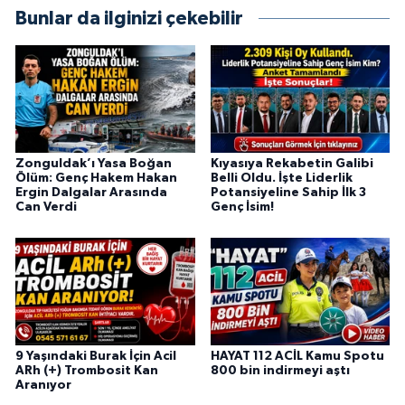
Bunlar da ilginizi çekebilir
Zonguldak’ı Yasa Boğan
Kıyasıya Rekabetin Galibi
Ölüm: Genç Hakem Hakan
Belli Oldu. İşte Liderlik
Ergin Dalgalar Arasında
Potansiyeline Sahip İlk 3
Can Verdi
Genç İsim!
9 Yaşındaki Burak İçin Acil
HAYAT 112 ACİL Kamu Spotu
ARh (+) Trombosit Kan
800 bin indirmeyi aştı
Aranıyor