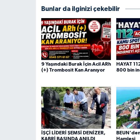
Bunlar da ilginizi çekebilir
9 Yaşındaki Burak İçin Acil ARh
HAYAT 112
(+) Trombosit Kan Aranıyor
800 bin in
İŞÇİ LİDERİ ŞEMSİ DENİZER,
BEUN'den 
KABRİ BAŞINDA ANILDI
Hamlesi