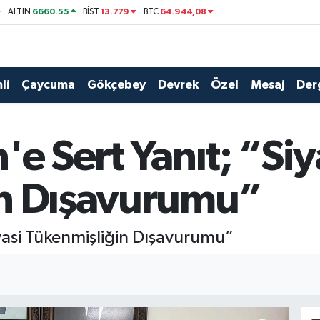
6660.55
13.779
64.944,08
ALTIN
BİST
BTC
li
Çaycuma
Gökçebey
Devrek
Özel
Mesaj
Der
'e Sert Yanıt; “Siy
in Dışavurumu”
iyasi Tükenmişliğin Dışavurumu”