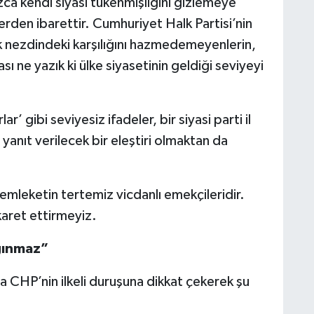
ızca kendi siyasi tükenmişliğini gizlemeye
rden ibarettir. Cumhuriyet Halk Partisi’nin
k nezdindeki karşılığını hazmedemeyenlerin,
 ne yazık ki ülke siyasetinin geldiği seviyeyi
’ gibi seviyesiz ifadeler, bir siyasi parti il
yanıt verilecek bir eleştiri olmaktan da
emleketin tertemiz vicdanlı emekçileridir.
karet ettirmeyiz.
ığınmaz”
 CHP’nin ilkeli duruşuna dikkat çekerek şu