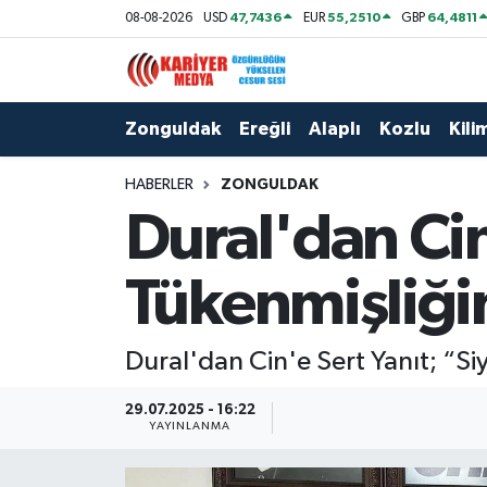
47,7436
55,2510
64,4811
08-08-2026
USD
EUR
GBP
Zonguldak
Zonguldak Nöbetçi Eczaneler
Zonguldak
Ereğli
Alaplı
Kozlu
Kilim
Ereğli
Zonguldak Hava Durumu
HABERLER
ZONGULDAK
Alaplı
Zonguldak Namaz Vakitleri
Dural'dan Cin
Kozlu
Zonguldak Trafik Yoğunluk Haritası
Tükenmişliğ
Kilimli
Puan Durumu ve Fikstür
Dural'dan Cin'e Sert Yanıt; “S
Çaycuma
Tüm Manşetler
29.07.2025 - 16:22
Gökçebey
Son Dakika Haberleri
YAYINLANMA
Devrek
Haber Arşivi