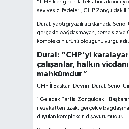
“CHP'liler gece iki tek atınca konuuyo
seviyesiz ifadeleri, CHP Zonguldak İl 
Dural, yaptığı yazılı açıklamada Şenol 
gerçekle bağdaşmayan, temelsiz ve Cu
kompleksin ürünü olduğunu vurguladı
Dural: “CHP’yi karalaya
çalışanlar, halkın vicd
mahkûmdur”
CHP İl Başkanı Devrim Dural, Şenol Cin’
“Gelecek Partisi Zonguldak İl Başkanı
nezaketten uzak, gerçekle bağdaşmaya
duyulan kompleksin dışavurumudur.