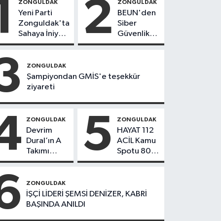
1
2
ZONGULDAK
ZONGULDAK
Yeni Parti
BEUN'den
Zonguldak'ta
Siber
Sahaya İniyor!
Güvenlik
8 İlçede
Hamlesi
Kurucu
3
Başkanlar
ZONGULDAK
Göreve
Şampiyondan GMİS'e teşekkür
Başladı
ziyareti
4
5
ZONGULDAK
ZONGULDAK
Devrim
HAYAT 112
Dural’ın A
ACİL Kamu
Takımı
Spotu 800
Göreve
bin
Başladı!
indirmeyi
6
Yönetimde
aştı
ZONGULDAK
Kimler Var?
İŞÇİ LİDERİ ŞEMSİ DENİZER, KABRİ
BAŞINDA ANILDI