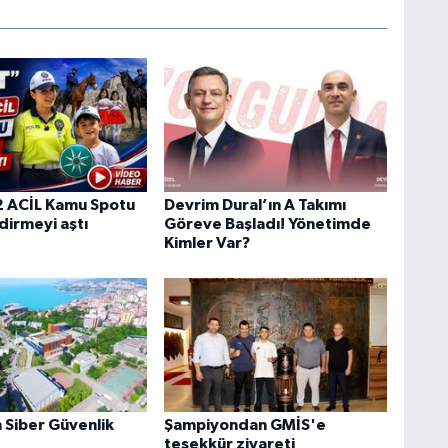
 ACİL Kamu Spotu
Devrim Dural’ın A Takımı
dirmeyi aştı
Göreve Başladı! Yönetimde
Kimler Var?
Siber Güvenlik
Şampiyondan GMİS'e
teşekkür ziyareti