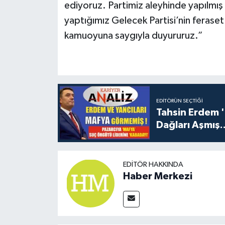
ediyoruz. Partimiz aleyhinde yapılmış o
yaptığımız Gelecek Partisi’nin feraset
kamuoyuna saygıyla duyururuz.”
EDITÖRÜN SEÇTIĞI
Tahsin Erdem 
Dağları Aşmış..
EDITÖR HAKKINDA
Haber Merkezi