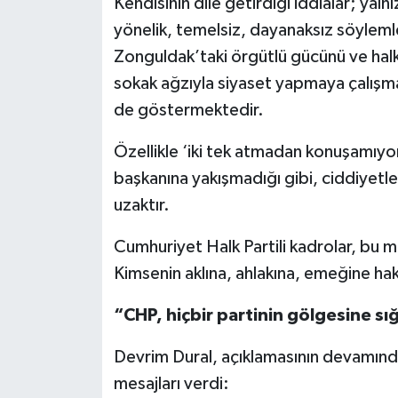
Kendisinin dile getirdiği iddialar; yaln
yönelik, temelsiz, dayanaksız söylemle
Zonguldak’taki örgütlü gücünü ve hal
sokak ağzıyla siyaset yapmaya çalışması
de göstermektedir.
Özellikle ‘iki tek atmadan konuşamıyorlar
başkanına yakışmadığı gibi, ciddiyetle 
uzaktır.
Cumhuriyet Halk Partili kadrolar, bu m
Kimsenin aklına, ahlakına, emeğine ha
“CHP, hiçbir partinin gölgesine s
Devrim Dural, açıklamasının devamında
mesajları verdi: