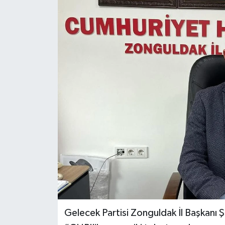
Özel
Mesaj
Dergim
Ulusal
Gelecek Partisi Zonguldak İl Başkanı Ş