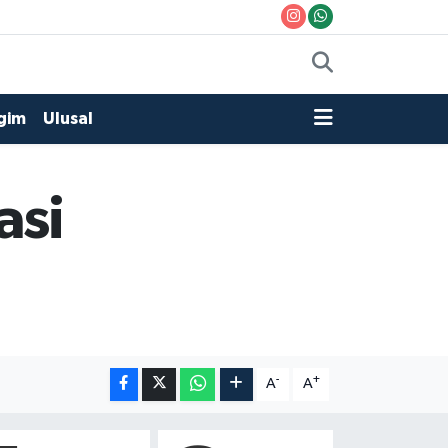
gim
Ulusal
asi
-
+
A
A