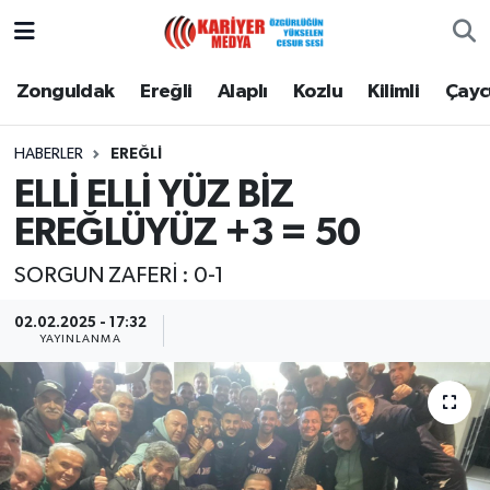
Zonguldak
Zonguldak Nöbetçi Eczaneler
Zonguldak
Ereğli
Alaplı
Kozlu
Kilimli
Çay
Ereğli
Zonguldak Hava Durumu
HABERLER
EREĞLI
ELLİ ELLİ YÜZ BİZ
Alaplı
Zonguldak Namaz Vakitleri
EREĞLÜYÜZ +3 = 50
Kozlu
Zonguldak Trafik Yoğunluk Haritası
SORGUN ZAFERİ : 0-1
Kilimli
Puan Durumu ve Fikstür
02.02.2025 - 17:32
YAYINLANMA
Çaycuma
Tüm Manşetler
Gökçebey
Son Dakika Haberleri
Devrek
Haber Arşivi