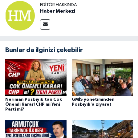
EDITÖR HAKKINDA
Haber Merkezi
Bunlar da ilginizi çekebilir
Neriman Posbıyık'tan Çok
GMİS yönetiminden
Önemli Karar! CHP mi Yeni
Posbıyık'a ziyaret
Parti mi?