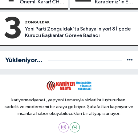
Önemli Karar! CHP
Karadeniz'in En
mi Yeni Parti mi?
Başarılı Belediye
Başkanı Anket
3
Sonuçları
ZONGULDAK
Yeni Parti Zonguldak'ta Sahaya İniyor! 8 İlçede
Kurucu Başkanlar Göreve Başladı
Yükleniyor...
kariyermedyanet, yepyeni temasıyla sizleri buluştururken,
sadelik ve modernizmi bir araya getiriyor. Şatafattan kaçınıyor ve
insanlara haber okuyabilecekleri bir altyapı sunuyor.