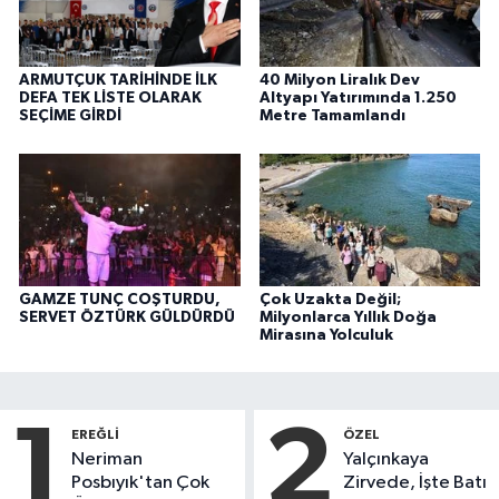
ARMUTÇUK TARİHİNDE İLK
40 Milyon Liralık Dev
DEFA TEK LİSTE OLARAK
Altyapı Yatırımında 1.250
SEÇİME GİRDİ
Metre Tamamlandı
GAMZE TUNÇ COŞTURDU,
Çok Uzakta Değil;
SERVET ÖZTÜRK GÜLDÜRDÜ
Milyonlarca Yıllık Doğa
Mirasına Yolculuk
1
2
EREĞLI
ÖZEL
Neriman
Yalçınkaya
Posbıyık'tan Çok
Zirvede, İşte Batı