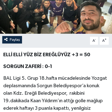
Özel
Mesaj
Dergim
Paylaş
-
+
A
A
Ulusal
ELLİ ELLİ YÜZ BİZ EREĞLÜYÜZ +3 = 50
SORGUN ZAFERİ : 0-1
BAL Ligi 5. Grup 18.hafta mücadelesinde Yozgat
deplasmanında Sorgun Belediyespor’a konuk
olan Kdz. Ereğli Belediyespor, rakibini
19.dakikada Kaan Yıldırım’ın attğı golle mağlup
ederek haftayı 3 puanla kapattı, yenilgisiz