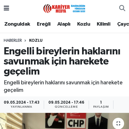
Zonguldak
Zonguldak Nöbetçi Eczaneler
Zonguldak
Ereğli
Alaplı
Kozlu
Kilimli
Çay
Ereğli
Zonguldak Hava Durumu
HABERLER
KOZLU
Engelli bireylerin haklarını
Alaplı
Zonguldak Namaz Vakitleri
savunmak için harekete
Kozlu
Zonguldak Trafik Yoğunluk Haritası
geçelim
Kilimli
Puan Durumu ve Fikstür
Engelli bireylerin haklarını savunmak için harekete
geçelim
Çaycuma
Tüm Manşetler
09.05.2024 - 17:43
09.05.2024 - 17:46
1
YAYINLANMA
GÜNCELLEME
PAYLAŞIM
Gökçebey
Son Dakika Haberleri
Devrek
Haber Arşivi