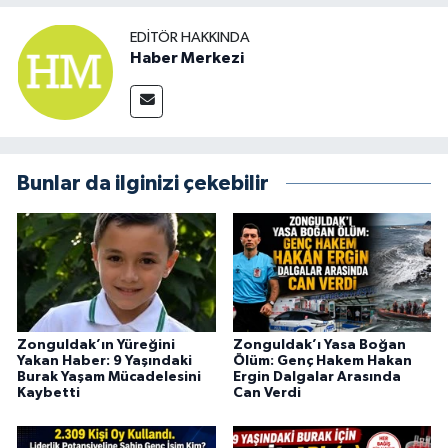
EDITÖR HAKKINDA
Haber Merkezi
Bunlar da ilginizi çekebilir
Zonguldak’ın Yüreğini
Zonguldak’ı Yasa Boğan
Yakan Haber: 9 Yaşındaki
Ölüm: Genç Hakem Hakan
Burak Yaşam Mücadelesini
Ergin Dalgalar Arasında
Kaybetti
Can Verdi