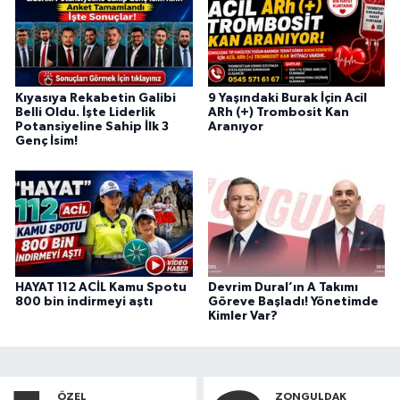
Kıyasıya Rekabetin Galibi
9 Yaşındaki Burak İçin Acil
Belli Oldu. İşte Liderlik
ARh (+) Trombosit Kan
Potansiyeline Sahip İlk 3
Aranıyor
Genç İsim!
HAYAT 112 ACİL Kamu Spotu
Devrim Dural’ın A Takımı
800 bin indirmeyi aştı
Göreve Başladı! Yönetimde
Kimler Var?
ÖZEL
ZONGULDAK