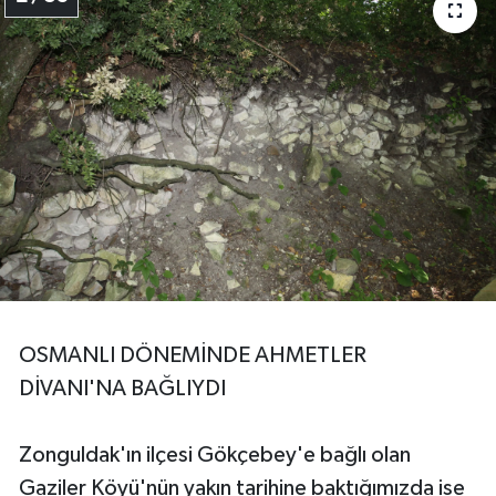
OSMANLI DÖNEMİNDE AHMETLER
DİVANI'NA BAĞLIYDI
Zonguldak'ın ilçesi Gökçebey'e bağlı olan
Gaziler Köyü'nün yakın tarihine baktığımızda ise