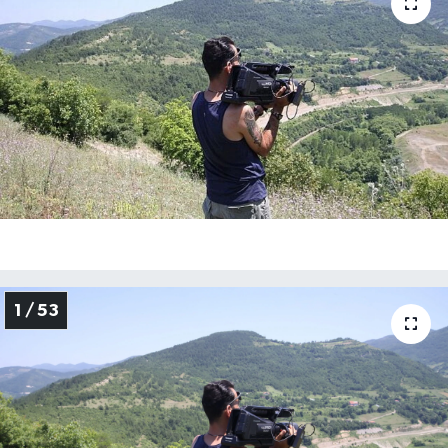
Özel
Mesaj
Dergim
Ulusal
1 / 53