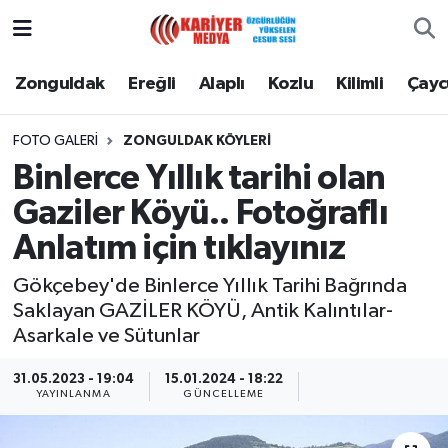
Zonguldak
Zonguldak Nöbetçi Eczaneler
Zonguldak
Ereğli
Alaplı
Kozlu
Kilimli
Çay
Ereğli
Zonguldak Hava Durumu
FOTO GALERI
ZONGULDAK KÖYLERİ
Binlerce Yıllık tarihi olan
Alaplı
Zonguldak Namaz Vakitleri
Gaziler Köyü.. Fotoğraflı
Kozlu
Zonguldak Trafik Yoğunluk Haritası
Anlatım için tıklayınız
Kilimli
Puan Durumu ve Fikstür
Gökçebey'de Binlerce Yıllık Tarihi Bağrında
Saklayan GAZİLER KÖYÜ, Antik Kalıntılar-
Çaycuma
Tüm Manşetler
Asarkale ve Sütunlar
31.05.2023 - 19:04
15.01.2024 - 18:22
Gökçebey
Son Dakika Haberleri
YAYINLANMA
GÜNCELLEME
Devrek
Haber Arşivi