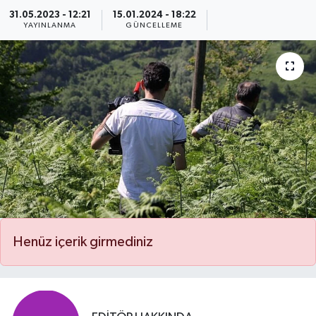
31.05.2023 - 12:21
15.01.2024 - 18:22
Özel
YAYINLANMA
GÜNCELLEME
Mesaj
Dergim
Ulusal
Henüz içerik girmediniz