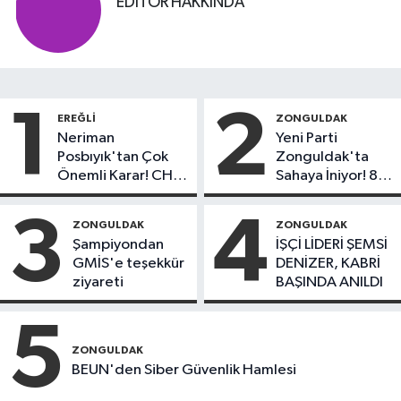
EDITÖR HAKKINDA
1
2
EREĞLI
ZONGULDAK
Neriman
Yeni Parti
Posbıyık'tan Çok
Zonguldak'ta
Önemli Karar! CHP
Sahaya İniyor! 8
mi Yeni Parti mi?
İlçede Kurucu
Başkanlar Göreve
3
4
ZONGULDAK
ZONGULDAK
Başladı
Şampiyondan
İŞÇİ LİDERİ ŞEMSİ
GMİS'e teşekkür
DENİZER, KABRİ
ziyareti
BAŞINDA ANILDI
5
ZONGULDAK
BEUN'den Siber Güvenlik Hamlesi