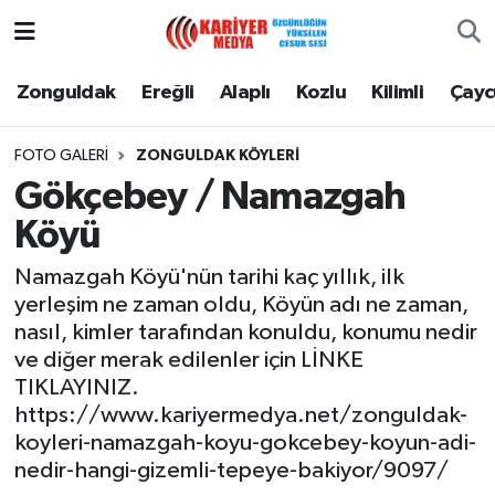
Zonguldak
Zonguldak Nöbetçi Eczaneler
Zonguldak
Ereğli
Alaplı
Kozlu
Kilimli
Çay
Ereğli
Zonguldak Hava Durumu
FOTO GALERI
ZONGULDAK KÖYLERİ
Gökçebey / Namazgah
Alaplı
Zonguldak Namaz Vakitleri
Köyü
Kozlu
Zonguldak Trafik Yoğunluk Haritası
Namazgah Köyü'nün tarihi kaç yıllık, ilk
yerleşim ne zaman oldu, Köyün adı ne zaman,
Kilimli
Puan Durumu ve Fikstür
nasıl, kimler tarafından konuldu, konumu nedir
ve diğer merak edilenler için LİNKE
Çaycuma
Tüm Manşetler
TIKLAYINIZ.
https://www.kariyermedya.net/zonguldak-
Gökçebey
Son Dakika Haberleri
koyleri-namazgah-koyu-gokcebey-koyun-adi-
nedir-hangi-gizemli-tepeye-bakiyor/9097/
Devrek
Haber Arşivi