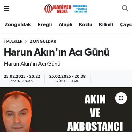
Zonguldak
Zonguldak Nöbetçi Eczaneler
Zonguldak
Ereğli
Alaplı
Kozlu
Kilimli
Çay
Ereğli
Zonguldak Hava Durumu
HABERLER
ZONGULDAK
Harun Akın'ın Acı Günü
Alaplı
Zonguldak Namaz Vakitleri
Harun Akın'ın Acı Günü
Kozlu
Zonguldak Trafik Yoğunluk Haritası
25.02.2025 - 20:22
25.02.2025 - 20:38
YAYINLANMA
GÜNCELLEME
Kilimli
Puan Durumu ve Fikstür
Çaycuma
Tüm Manşetler
Gökçebey
Son Dakika Haberleri
Devrek
Haber Arşivi