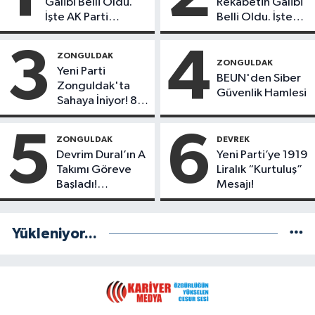
Galibi Belli Oldu.
Rekabetin Galibi
İşte AK Parti
Belli Oldu. İşte
Gençlerinden
Liderlik
Liderlik
Potansiyeline
3
4
ZONGULDAK
Potansiyeline Sahip
Sahip İlk 3 Genç
ZONGULDAK
Yeni Parti
İlk 3 İsim!
İsim!
BEUN'den Siber
Zonguldak'ta
Güvenlik Hamlesi
Sahaya İniyor! 8
İlçede Kurucu
Başkanlar
5
6
ZONGULDAK
DEVREK
Göreve Başladı
Devrim Dural’ın A
Yeni Parti’ye 1919
Takımı Göreve
Liralık “Kurtuluş”
Başladı!
Mesajı!
Yönetimde
Kimler Var?
Yükleniyor...