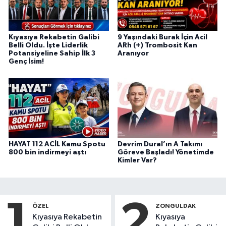
Kıyasıya Rekabetin Galibi
9 Yaşındaki Burak İçin Acil
Belli Oldu. İşte Liderlik
ARh (+) Trombosit Kan
Potansiyeline Sahip İlk 3
Aranıyor
Genç İsim!
HAYAT 112 ACİL Kamu Spotu
Devrim Dural’ın A Takımı
800 bin indirmeyi aştı
Göreve Başladı! Yönetimde
Kimler Var?
1
2
ÖZEL
ZONGULDAK
Kıyasıya Rekabetin
Kıyasıya