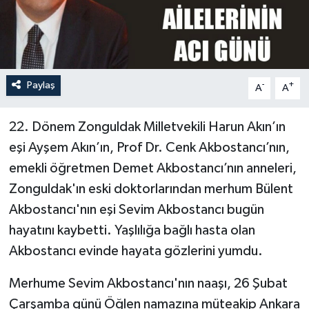
Özel
Mesaj
Paylaş
-
+
A
A
Dergim
22. Dönem Zonguldak Milletvekili Harun Akın’ın
Ulusal
eşi Ayşem Akın’ın, Prof Dr. Cenk Akbostancı’nın,
emekli öğretmen Demet Akbostancı’nın anneleri,
Zonguldak'ın eski doktorlarından merhum Bülent
Akbostancı'nın eşi Sevim Akbostancı bugün
hayatını kaybetti. Yaşlılığa bağlı hasta olan
Akbostancı evinde hayata gözlerini yumdu.
Merhume Sevim Akbostancı'nın naaşı, 26 Şubat
Çarşamba günü Öğlen namazına müteakip Ankara