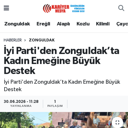
Zonguldak
Zonguldak Nöbetçi Eczaneler
Zonguldak
Ereğli
Alaplı
Kozlu
Kilimli
Çay
Ereğli
Zonguldak Hava Durumu
HABERLER
ZONGULDAK
İyi Parti'den Zonguldak’ta
Alaplı
Zonguldak Namaz Vakitleri
Kadın Emeğine Büyük
Kozlu
Zonguldak Trafik Yoğunluk Haritası
Destek
Kilimli
Puan Durumu ve Fikstür
İyi Parti'den Zonguldak’ta Kadın Emeğine Büyük
Destek
Çaycuma
Tüm Manşetler
30.06.2026 - 11:28
1
YAYINLANMA
PAYLAŞIM
Gökçebey
Son Dakika Haberleri
Devrek
Haber Arşivi