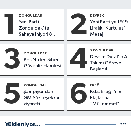
1
2
ZONGULDAK
DEVREK
Yeni Parti
Yeni Parti’ye 1919
Zonguldak'ta
Liralık “Kurtuluş”
Sahaya İniyor! 8
Mesajı!
İlçede Kurucu
Başkanlar Göreve
3
4
ZONGULDAK
Başladı
ZONGULDAK
Devrim Dural’ın A
BEUN'den Siber
Takımı Göreve
Güvenlik Hamlesi
Başladı!
Yönetimde
Kimler Var?
5
6
ZONGULDAK
EREĞLI
Şampiyondan
Kdz. Ereğli’nin
GMİS'e teşekkür
Plajlarına
ziyareti
“Mükemmel”
Notu!
Yükleniyor...