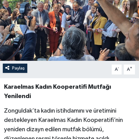
Özel
Mesaj
Dergim
Ulusal
Paylaş
-
+
A
A
Karaelmas Kadın Kooperatifi Mutfağı
Yenilendi
​Zonguldak’ta kadın istihdamını ve üretimini
destekleyen Karaelmas Kadın Kooperatifi’nin
yeniden dizayn edilen mutfak bölümü,
düzenlenen resmi törenle hizmete açıldı.