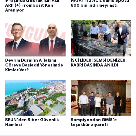
9 Yaşındaki Burak İçin Acil
HAYAT 112 ACİL Kamu Spotu
ARh (+) Trombosit Kan
800 bin indirmeyi aştı
Aranıyor
Devrim Dural’ın A Takımı
İŞÇİ LİDERİ ŞEMSİ DENİZER,
Göreve Başladı! Yönetimde
KABRİ BAŞINDA ANILDI
Kimler Var?
BEUN'den Siber Güvenlik
Şampiyondan GMİS'e
Hamlesi
teşekkür ziyareti