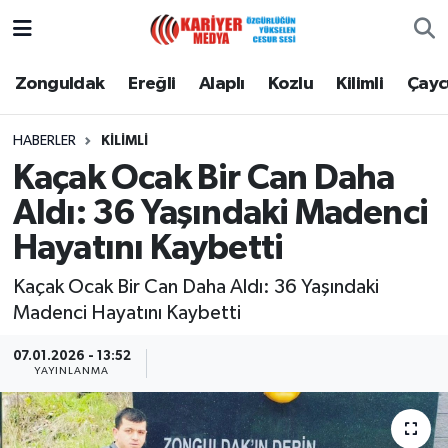
Zonguldak
Zonguldak Nöbetçi Eczaneler
Zonguldak
Ereğli
Alaplı
Kozlu
Kilimli
Çay
Ereğli
Zonguldak Hava Durumu
HABERLER
KILIMLI
Kaçak Ocak Bir Can Daha
Alaplı
Zonguldak Namaz Vakitleri
Aldı: 36 Yaşındaki Madenci
Kozlu
Zonguldak Trafik Yoğunluk Haritası
Hayatını Kaybetti
Kilimli
Puan Durumu ve Fikstür
Kaçak Ocak Bir Can Daha Aldı: 36 Yaşındaki
Madenci Hayatını Kaybetti
Çaycuma
Tüm Manşetler
07.01.2026 - 13:52
YAYINLANMA
Gökçebey
Son Dakika Haberleri
Devrek
Haber Arşivi