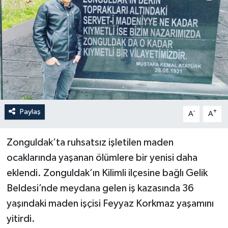
Özel
Mesaj
Dergim
Ulusal
Paylaş
-
+
A
A
Zonguldak’ta ruhsatsız işletilen maden
ocaklarında yaşanan ölümlere bir yenisi daha
eklendi. Zonguldak’ın Kilimli ilçesine bağlı Gelik
Beldesi’nde meydana gelen iş kazasında 36
yaşındaki maden işçisi Feyyaz Korkmaz yaşamını
yitirdi.