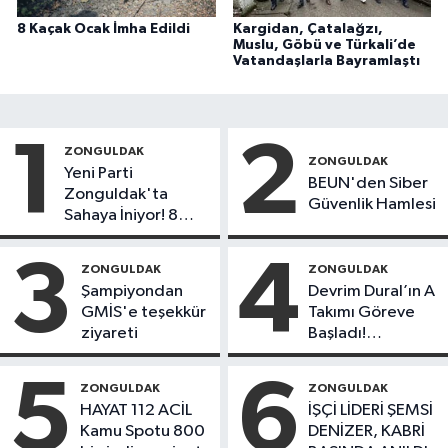
8 Kaçak Ocak İmha Edildi
Kargidan, Çatalağzı,
Muslu, Göbü ve Türkali’de
Vatandaşlarla Bayramlaştı
1
2
ZONGULDAK
ZONGULDAK
Yeni Parti
BEUN'den Siber
Zonguldak'ta
Güvenlik Hamlesi
Sahaya İniyor! 8
İlçede Kurucu
Başkanlar Göreve
3
4
ZONGULDAK
ZONGULDAK
Başladı
Şampiyondan
Devrim Dural’ın A
GMİS'e teşekkür
Takımı Göreve
ziyareti
Başladı!
Yönetimde
Kimler Var?
5
6
ZONGULDAK
ZONGULDAK
HAYAT 112 ACİL
İŞÇİ LİDERİ ŞEMSİ
Kamu Spotu 800
DENİZER, KABRİ