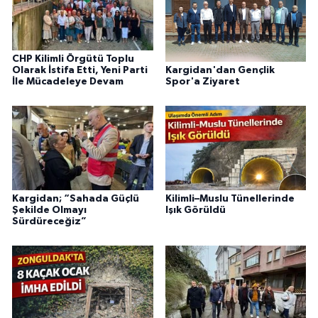
CHP Kilimli Örgütü Toplu
Kargidan'dan Gençlik
Olarak İstifa Etti, Yeni Parti
Spor'a Ziyaret
İle Mücadeleye Devam
Kargidan; “Sahada Güçlü
Kilimli–Muslu Tünellerinde
Şekilde Olmayı
Işık Görüldü
Sürdüreceğiz”