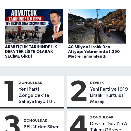
ARMUTÇUK TARİHİNDE İLK
40 Milyon Liralık Dev
DEFA TEK LİSTE OLARAK
Altyapı Yatırımında 1.250
SEÇİME GİRDİ
Metre Tamamlandı
1
2
ZONGULDAK
DEVREK
Yeni Parti
Yeni Parti’ye 1919
Zonguldak'ta
Liralık “Kurtuluş”
Sahaya İniyor! 8
Mesajı!
İlçede Kurucu
Başkanlar Göreve
3
4
ZONGULDAK
Başladı
ZONGULDAK
Devrim Dural’ın A
BEUN'den Siber
Takımı Göreve