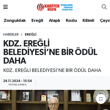
Zonguldak
Zonguldak Nöbetçi Eczaneler
Zonguldak
Ereğli
Alaplı
Kozlu
Kilimli
Çay
Ereğli
Zonguldak Hava Durumu
HABERLER
EREĞLI
KDZ. EREĞLİ
Alaplı
Zonguldak Namaz Vakitleri
BELEDİYESİ’NE BİR ÖDÜL
Kozlu
Zonguldak Trafik Yoğunluk Haritası
DAHA
Kilimli
Puan Durumu ve Fikstür
KDZ. EREĞLİ BELEDİYESİ’NE BİR ÖDÜL DAHA
Çaycuma
Tüm Manşetler
26.11.2024 - 15:54
YAYINLANMA
Gökçebey
Son Dakika Haberleri
Devrek
Haber Arşivi