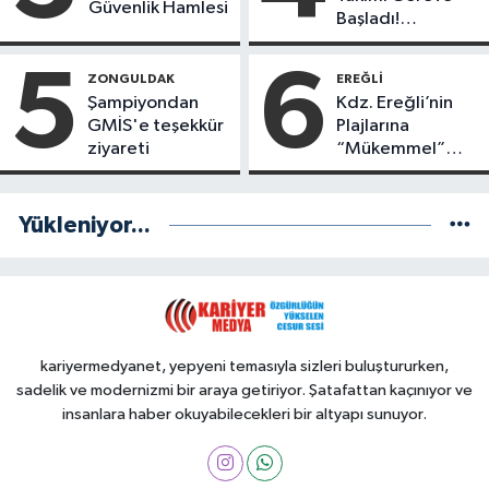
Güvenlik Hamlesi
Başladı!
Yönetimde
Kimler Var?
5
6
ZONGULDAK
EREĞLI
Şampiyondan
Kdz. Ereğli’nin
GMİS'e teşekkür
Plajlarına
ziyareti
“Mükemmel”
Notu!
Yükleniyor...
kariyermedyanet, yepyeni temasıyla sizleri buluştururken,
sadelik ve modernizmi bir araya getiriyor. Şatafattan kaçınıyor ve
insanlara haber okuyabilecekleri bir altyapı sunuyor.