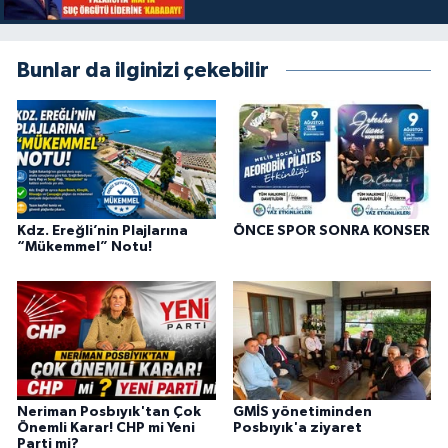
Bunlar da ilginizi çekebilir
Kdz. Ereğli’nin Plajlarına
ÖNCE SPOR SONRA KONSER
“Mükemmel” Notu!
Neriman Posbıyık'tan Çok
GMİS yönetiminden
Önemli Karar! CHP mi Yeni
Posbıyık'a ziyaret
Parti mi?