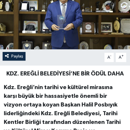
Özel
Mesaj
Dergim
Ulusal
Paylaş
-
+
A
A
KDZ. EREĞLİ BELEDİYESİ’NE BİR ÖDÜL DAHA
Kdz. Ereğli’nin tarihi ve kültürel mirasına
karşı büyük bir hassasiyetle önemli bir
vizyon ortaya koyan Başkan Halil Posbıyık
liderliğindeki Kdz. Ereğli Belediyesi, Tarihi
Kentler Birliği tarafından düzenlenen Tarihi