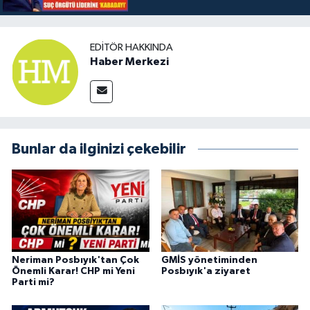
EDITÖR HAKKINDA
Haber Merkezi
Bunlar da ilginizi çekebilir
Neriman Posbıyık'tan Çok
GMİS yönetiminden
Önemli Karar! CHP mi Yeni
Posbıyık'a ziyaret
Parti mi?