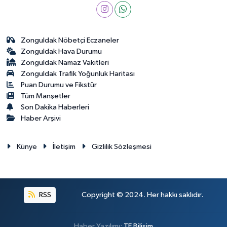
Zonguldak Nöbetçi Eczaneler
Zonguldak Hava Durumu
Zonguldak Namaz Vakitleri
Zonguldak Trafik Yoğunluk Haritası
Puan Durumu ve Fikstür
Tüm Manşetler
Son Dakika Haberleri
Haber Arşivi
Künye
İletişim
Gizlilik Sözleşmesi
RSS
Copyright © 2024. Her hakkı saklıdır.
Haber Yazılımı:
TE Bilişim