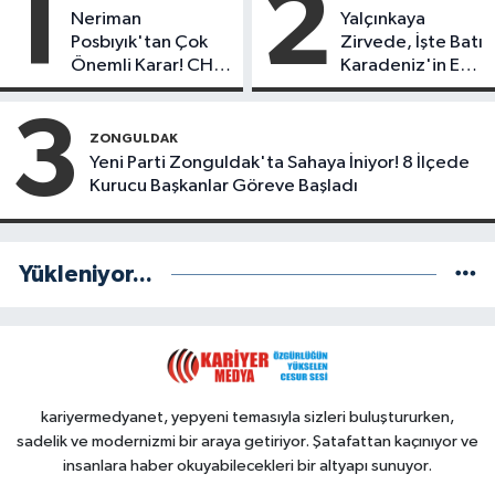
1
2
Neriman
Yalçınkaya
Posbıyık'tan Çok
Zirvede, İşte Batı
Önemli Karar! CHP
Karadeniz'in En
mi Yeni Parti mi?
Başarılı Belediye
Başkanı Anket
3
Sonuçları
ZONGULDAK
Yeni Parti Zonguldak'ta Sahaya İniyor! 8 İlçede
Kurucu Başkanlar Göreve Başladı
Yükleniyor...
kariyermedyanet, yepyeni temasıyla sizleri buluştururken,
sadelik ve modernizmi bir araya getiriyor. Şatafattan kaçınıyor ve
insanlara haber okuyabilecekleri bir altyapı sunuyor.