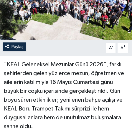
Özel
Mesaj
Dergim
Paylaş
-
+
A
A
Ulusal
“KEAL Geleneksel Mezunlar Günü 2026”, farklı
şehirlerden gelen yüzlerce mezun, öğretmen ve
ailelerin katılımıyla 16 Mayıs Cumartesi günü
büyük bir coşku içerisinde gerçekleştirildi. Gün
boyu süren etkinlikler; yenilenen bahçe açılışı ve
KEAL Boru Trampet Takımı sürprizi ile hem
duygusal anlara hem de unutulmaz buluşmalara
sahne oldu.