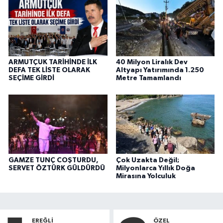
ARMUTÇUK TARİHİNDE İLK
40 Milyon Liralık Dev
DEFA TEK LİSTE OLARAK
Altyapı Yatırımında 1.250
SEÇİME GİRDİ
Metre Tamamlandı
GAMZE TUNÇ COŞTURDU,
Çok Uzakta Değil;
SERVET ÖZTÜRK GÜLDÜRDÜ
Milyonlarca Yıllık Doğa
Mirasına Yolculuk
EREĞLI
ÖZEL