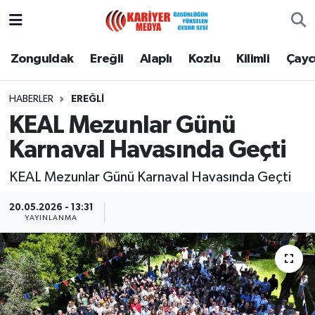
Zonguldak
Zonguldak Nöbetçi Eczaneler
Zonguldak
Ereğli
Alaplı
Kozlu
Kilimli
Çay
Ereğli
Zonguldak Hava Durumu
HABERLER
EREĞLI
KEAL Mezunlar Günü
Alaplı
Zonguldak Namaz Vakitleri
Karnaval Havasında Geçti
Kozlu
Zonguldak Trafik Yoğunluk Haritası
KEAL Mezunlar Günü Karnaval Havasında Geçti
Kilimli
Puan Durumu ve Fikstür
20.05.2026 - 13:31
YAYINLANMA
Çaycuma
Tüm Manşetler
Gökçebey
Son Dakika Haberleri
Devrek
Haber Arşivi