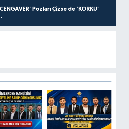
'CENGAVER' Pozları Çizse de 'KORKU'
.