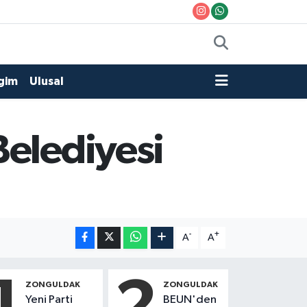
gim
Ulusal
Belediyesi
-
+
A
A
1
2
ZONGULDAK
ZONGULDAK
Yeni Parti
BEUN'den