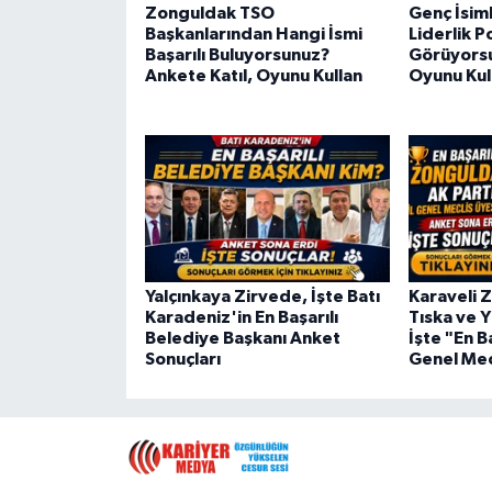
Zonguldak TSO
Genç İsim
Başkanlarından Hangi İsmi
Liderlik P
Başarılı Buluyorsunuz?
Görüyorsu
Ankete Katıl, Oyunu Kullan
Oyunu Kul
Yalçınkaya Zirvede, İşte Batı
Karaveli Z
Karadeniz'in En Başarılı
Tıska ve Y
Belediye Başkanı Anket
İşte "En Ba
Sonuçları
Genel Mec