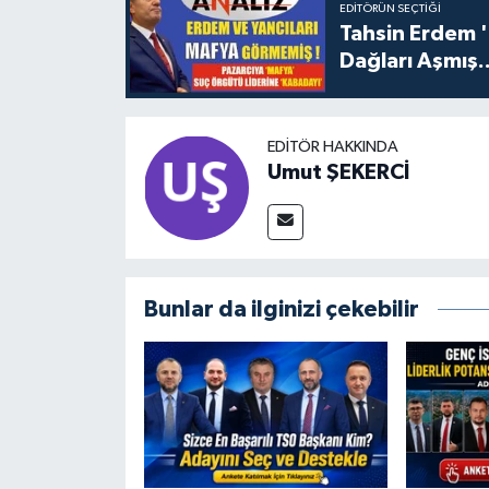
EDITÖRÜN SEÇTIĞI
Tahsin Erdem 
Dağları Aşmış..
EDITÖR HAKKINDA
Umut ŞEKERCİ
Bunlar da ilginizi çekebilir