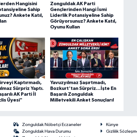
lerden Hangisini
Zonguldak AK Parti
otansiyeline Sahip
Gençlerinden Hangi İsmi
nuz? Ankete Katıl,
Liderlik Potansiyeline Sahip
lan
Görüyorsunuz? Ankete Katıl,
Oyunu Kullan
irveyi Kaptırmadı,
Yavuzyılmaz Şaşırtmadı,
ılmaz Sürpriz Yaptı.
Bozkurt'tan Sürpriz...İşte En
şarılı AK Parti İl
Başarılı Zonguldak
lis Üyesi"
Milletvekili Anket Sonuçları!
Zonguldak Nöbetçi Eczaneler
Künye
Zonguldak Hava Durumu
Gizlilik Sözleşm