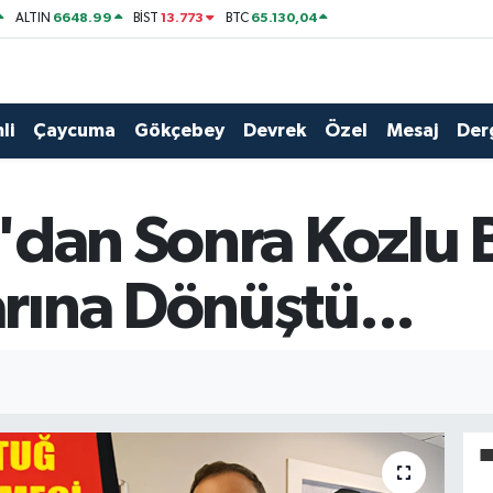
6648.99
13.773
65.130,04
ALTIN
BİST
BTC
li
Çaycuma
Gökçebey
Devrek
Özel
Mesaj
Der
'dan Sonra Kozlu 
ına Dönüştü...