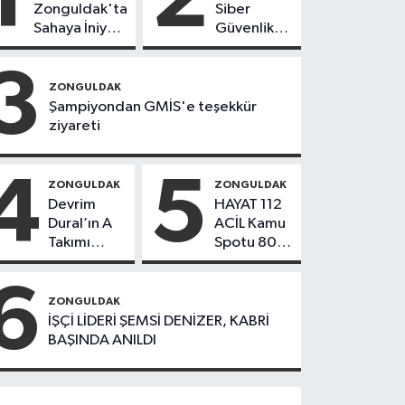
Zonguldak'ta
Siber
Sahaya İniyor!
Güvenlik
8 İlçede
Hamlesi
Kurucu
3
Başkanlar
ZONGULDAK
Göreve
Şampiyondan GMİS'e teşekkür
Başladı
ziyareti
4
5
ZONGULDAK
ZONGULDAK
Devrim
HAYAT 112
Dural’ın A
ACİL Kamu
Takımı
Spotu 800
Göreve
bin
Başladı!
indirmeyi
6
Yönetimde
aştı
ZONGULDAK
Kimler Var?
İŞÇİ LİDERİ ŞEMSİ DENİZER, KABRİ
BAŞINDA ANILDI