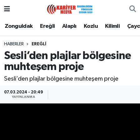
Zonguldak
Zonguldak Nöbetçi Eczaneler
Zonguldak
Ereğli
Alaplı
Kozlu
Kilimli
Çay
Ereğli
Zonguldak Hava Durumu
HABERLER
EREĞLI
Sesli’den plajlar bölgesine
Alaplı
Zonguldak Namaz Vakitleri
muhteşem proje
Kozlu
Zonguldak Trafik Yoğunluk Haritası
Sesli’den plajlar bölgesine muhteşem proje
Kilimli
Puan Durumu ve Fikstür
07.03.2024 - 20:49
YAYINLANMA
Çaycuma
Tüm Manşetler
Gökçebey
Son Dakika Haberleri
Devrek
Haber Arşivi