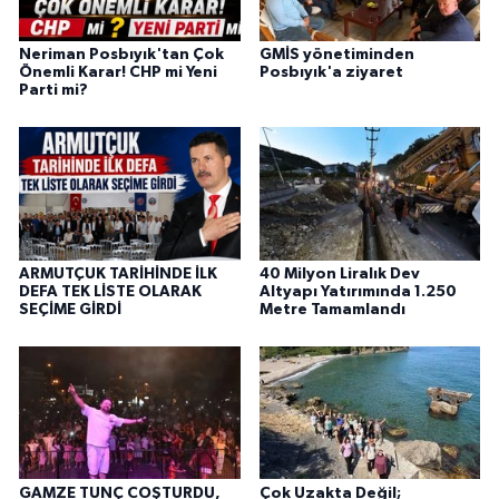
Neriman Posbıyık'tan Çok
GMİS yönetiminden
Önemli Karar! CHP mi Yeni
Posbıyık'a ziyaret
Parti mi?
ARMUTÇUK TARİHİNDE İLK
40 Milyon Liralık Dev
DEFA TEK LİSTE OLARAK
Altyapı Yatırımında 1.250
SEÇİME GİRDİ
Metre Tamamlandı
GAMZE TUNÇ COŞTURDU,
Çok Uzakta Değil;