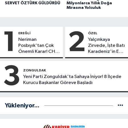
SERVET ÖZTÜRK GÜLDÜRDÜ
Milyonlarca Yıllık Doğa
Mirasına Yolculuk
1
2
EREĞLI
ÖZEL
Neriman
Yalçınkaya
Posbıyık'tan Çok
Zirvede, İşte Batı
Önemli Karar! CHP
Karadeniz'in En
mi Yeni Parti mi?
Başarılı Belediye
Başkanı Anket
3
Sonuçları
ZONGULDAK
Yeni Parti Zonguldak'ta Sahaya İniyor! 8 İlçede
Kurucu Başkanlar Göreve Başladı
Yükleniyor...