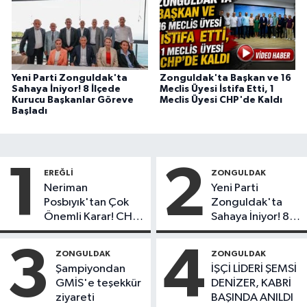
Yeni Parti Zonguldak'ta
Zonguldak'ta Başkan ve 16
Sahaya İniyor! 8 İlçede
Meclis Üyesi İstifa Etti, 1
Kurucu Başkanlar Göreve
Meclis Üyesi CHP'de Kaldı
Başladı
1
2
EREĞLI
ZONGULDAK
Neriman
Yeni Parti
Posbıyık'tan Çok
Zonguldak'ta
Önemli Karar! CHP
Sahaya İniyor! 8
mi Yeni Parti mi?
İlçede Kurucu
Başkanlar Göreve
3
4
ZONGULDAK
ZONGULDAK
Başladı
Şampiyondan
İŞÇİ LİDERİ ŞEMSİ
GMİS'e teşekkür
DENİZER, KABRİ
ziyareti
BAŞINDA ANILDI