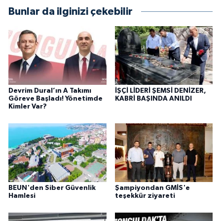
Bunlar da ilginizi çekebilir
Devrim Dural’ın A Takımı
İŞÇİ LİDERİ ŞEMSİ DENİZER,
Göreve Başladı! Yönetimde
KABRİ BAŞINDA ANILDI
Kimler Var?
BEUN'den Siber Güvenlik
Şampiyondan GMİS'e
Hamlesi
teşekkür ziyareti