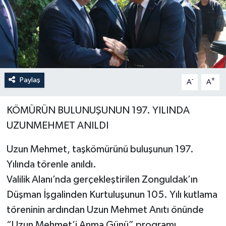
Özel
Mesaj
Dergim
Paylaş
-
+
A
A
Ulusal
KÖMÜRÜN BULUNUŞUNUN 197. YILINDA
UZUNMEHMET ANILDI
Uzun Mehmet, taşkömürünü buluşunun 197.
Yılında törenle anıldı.
Valilik Alanı’nda gerçekleştirilen Zonguldak’ın
Düşman İşgalinden Kurtuluşunun 105. Yılı kutlama
töreninin ardından Uzun Mehmet Anıtı önünde
“Uzun Mehmet’i Anma Günü” programı