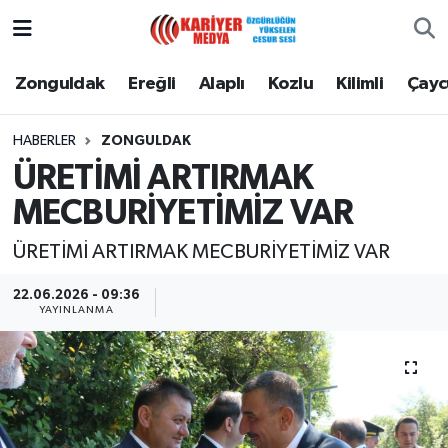
Zonguldak
Zonguldak Nöbetçi Eczaneler
Zonguldak
Ereğli
Alaplı
Kozlu
Kilimli
Çay
Ereğli
Zonguldak Hava Durumu
HABERLER
ZONGULDAK
ÜRETİMİ ARTIRMAK
Alaplı
Zonguldak Namaz Vakitleri
MECBURİYETİMİZ VAR
Kozlu
Zonguldak Trafik Yoğunluk Haritası
ÜRETİMİ ARTIRMAK MECBURİYETİMİZ VAR
Kilimli
Puan Durumu ve Fikstür
22.06.2026 - 09:36
YAYINLANMA
Çaycuma
Tüm Manşetler
Gökçebey
Son Dakika Haberleri
Devrek
Haber Arşivi