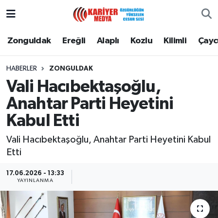
Zonguldak
Zonguldak Nöbetçi Eczaneler
Zonguldak
Ereğli
Alaplı
Kozlu
Kilimli
Çay
Ereğli
Zonguldak Hava Durumu
HABERLER
ZONGULDAK
Vali Hacıbektaşoğlu,
Alaplı
Zonguldak Namaz Vakitleri
Anahtar Parti Heyetini
Kozlu
Zonguldak Trafik Yoğunluk Haritası
Kabul Etti
Kilimli
Puan Durumu ve Fikstür
Vali Hacıbektaşoğlu, Anahtar Parti Heyetini Kabul
Etti
Çaycuma
Tüm Manşetler
17.06.2026 - 13:33
YAYINLANMA
Gökçebey
Son Dakika Haberleri
Devrek
Haber Arşivi