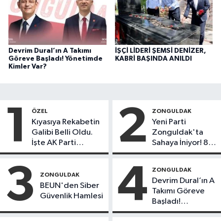
Devrim Dural’ın A Takımı
İŞÇİ LİDERİ ŞEMSİ DENİZER,
Göreve Başladı! Yönetimde
KABRİ BAŞINDA ANILDI
Kimler Var?
1
2
ÖZEL
ZONGULDAK
Kıyasıya Rekabetin
Yeni Parti
Galibi Belli Oldu.
Zonguldak'ta
İşte AK Parti
Sahaya İniyor! 8
Gençlerinden
İlçede Kurucu
Liderlik
Başkanlar Göreve
3
4
ZONGULDAK
Potansiyeline Sahip
Başladı
ZONGULDAK
Devrim Dural’ın A
İlk 3 İsim!
BEUN'den Siber
Takımı Göreve
Güvenlik Hamlesi
Başladı!
Yönetimde