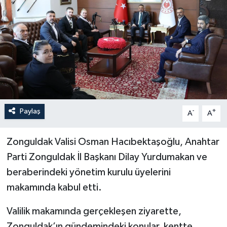
Özel
Mesaj
Dergim
Ulusal
Paylaş
-
+
A
A
Zonguldak Valisi Osman Hacıbektaşoğlu, Anahtar
Parti Zonguldak İl Başkanı Dilay Yurdumakan ve
beraberindeki yönetim kurulu üyelerini
makamında kabul etti.
Valilik makamında gerçekleşen ziyarette,
Zonguldak’ın gündemindeki konular, kentte