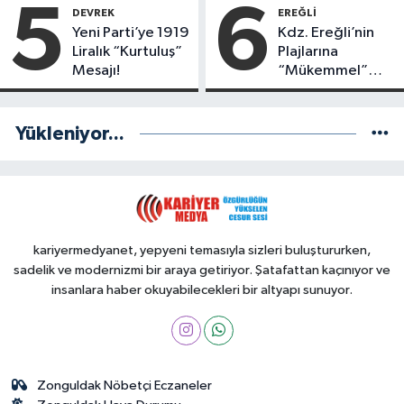
Kimler Var?
5
6
DEVREK
EREĞLI
Yeni Parti’ye 1919
Kdz. Ereğli’nin
Liralık “Kurtuluş”
Plajlarına
Mesajı!
“Mükemmel”
Notu!
Yükleniyor...
kariyermedyanet, yepyeni temasıyla sizleri buluştururken,
sadelik ve modernizmi bir araya getiriyor. Şatafattan kaçınıyor ve
insanlara haber okuyabilecekleri bir altyapı sunuyor.
Zonguldak Nöbetçi Eczaneler