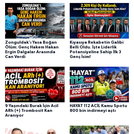
Zonguldak’ı Yasa Boğan
Kıyasıya Rekabetin Galibi
Ölüm: Genç Hakem Hakan
Belli Oldu. İşte Liderlik
Ergin Dalgalar Arasında
Potansiyeline Sahip İlk 3
Can Verdi
Genç İsim!
9 Yaşındaki Burak İçin Acil
HAYAT 112 ACİL Kamu Spotu
ARh (+) Trombosit Kan
800 bin indirmeyi aştı
Aranıyor