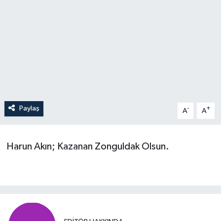
Özel
Mesaj
Dergim
Ulusal
Paylaş
-
+
A
A
Harun Akın; Kazanan Zonguldak Olsun.