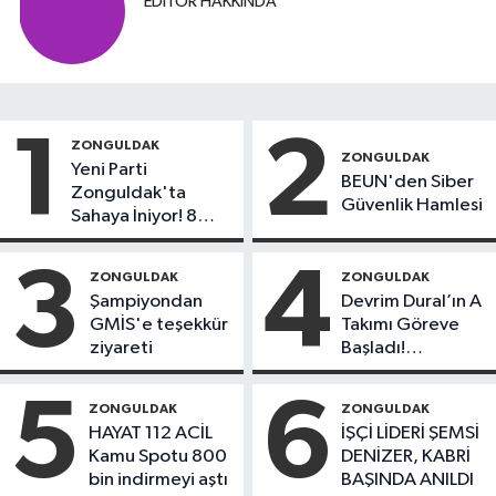
EDITÖR HAKKINDA
1
2
ZONGULDAK
ZONGULDAK
Yeni Parti
BEUN'den Siber
Zonguldak'ta
Güvenlik Hamlesi
Sahaya İniyor! 8
İlçede Kurucu
Başkanlar Göreve
3
4
ZONGULDAK
ZONGULDAK
Başladı
Şampiyondan
Devrim Dural’ın A
GMİS'e teşekkür
Takımı Göreve
ziyareti
Başladı!
Yönetimde
Kimler Var?
5
6
ZONGULDAK
ZONGULDAK
HAYAT 112 ACİL
İŞÇİ LİDERİ ŞEMSİ
Kamu Spotu 800
DENİZER, KABRİ
bin indirmeyi aştı
BAŞINDA ANILDI