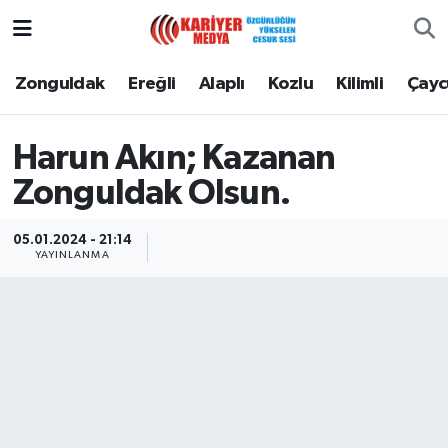
Zonguldak
Zonguldak Nöbetçi Eczaneler
Zonguldak
Ereğli
Alaplı
Kozlu
Kilimli
Çay
Ereğli
Zonguldak Hava Durumu
Harun Akın; Kazanan
Alaplı
Zonguldak Namaz Vakitleri
Zonguldak Olsun.
Kozlu
Zonguldak Trafik Yoğunluk Haritası
05.01.2024 - 21:14
YAYINLANMA
Kilimli
Puan Durumu ve Fikstür
Çaycuma
Tüm Manşetler
Gökçebey
Son Dakika Haberleri
Devrek
Haber Arşivi