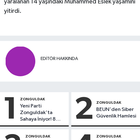
yaralanan 14 yaşındaki Muhammed Eslek yaşamını
yitirdi.
EDITÖR HAKKINDA
1
2
ZONGULDAK
ZONGULDAK
Yeni Parti
BEUN'den Siber
Zonguldak'ta
Güvenlik Hamlesi
Sahaya İniyor! 8
İlçede Kurucu
Başkanlar Göreve
ZONGULDAK
ZONGULDAK
Başladı