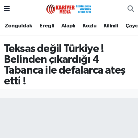
Zonguldak
Zonguldak Nöbetçi Eczaneler
Zonguldak
Ereğli
Alaplı
Kozlu
Kilimli
Çay
Ereğli
Zonguldak Hava Durumu
Teksas değil Türkiye !
Alaplı
Zonguldak Namaz Vakitleri
Belinden çıkardığı 4
Tabanca ile defalarca ateş
Kozlu
Zonguldak Trafik Yoğunluk Haritası
etti !
Kilimli
Puan Durumu ve Fikstür
Çaycuma
Tüm Manşetler
Gökçebey
Son Dakika Haberleri
Devrek
Haber Arşivi