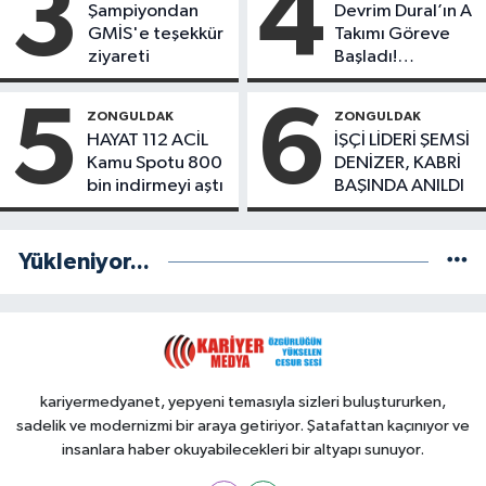
3
4
Şampiyondan
Devrim Dural’ın A
GMİS'e teşekkür
Takımı Göreve
ziyareti
Başladı!
Yönetimde
Kimler Var?
5
6
ZONGULDAK
ZONGULDAK
HAYAT 112 ACİL
İŞÇİ LİDERİ ŞEMSİ
Kamu Spotu 800
DENİZER, KABRİ
bin indirmeyi aştı
BAŞINDA ANILDI
Yükleniyor...
kariyermedyanet, yepyeni temasıyla sizleri buluştururken,
sadelik ve modernizmi bir araya getiriyor. Şatafattan kaçınıyor ve
insanlara haber okuyabilecekleri bir altyapı sunuyor.