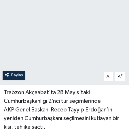
Özel
Mesaj
Dergim
Ulusal
Paylaş
-
+
A
A
Trabzon Akçaabat’ta 28 Mayıs’taki
Cumhurbaşkanlığı 2’nci tur seçimlerinde
AKP Genel Başkanı Recep Tayyip Erdoğan’ın
yeniden Cumhurbaşkanı seçilmesini kutlayan bir
kişi, tehlike saçtı.