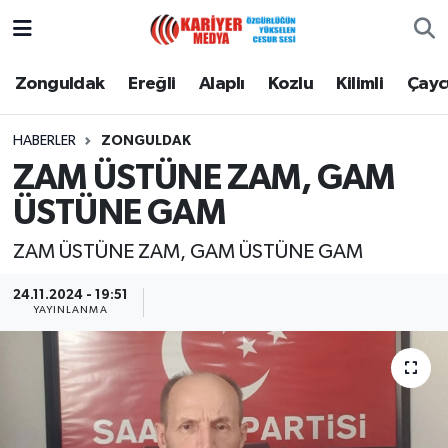
Zonguldak
Zonguldak Nöbetçi Eczaneler
Zonguldak
Ereğli
Alaplı
Kozlu
Kilimli
Çay
Ereğli
Zonguldak Hava Durumu
HABERLER
ZONGULDAK
ZAM ÜSTÜNE ZAM, GAM
Alaplı
Zonguldak Namaz Vakitleri
ÜSTÜNE GAM
Kozlu
Zonguldak Trafik Yoğunluk Haritası
ZAM ÜSTÜNE ZAM, GAM ÜSTÜNE GAM
Kilimli
Puan Durumu ve Fikstür
24.11.2024 - 19:51
YAYINLANMA
Çaycuma
Tüm Manşetler
Gökçebey
Son Dakika Haberleri
Devrek
Haber Arşivi