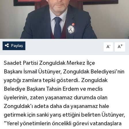
Özel
Mesaj
Dergim
Paylaş
-
+
A
A
Ulusal
Saadet Partisi Zonguldak Merkez İlçe
Başkanı İsmail Üstünyer, Zonguldak Belediyesi'nin
yaptığı zamlara tepki gösterdi. Zonguldak
Belediye Başkanı Tahsin Erdem ve meclis
üyelerinin, zaten yaşanamaz durumda olan
Zonguldak'ı adeta daha da yaşanamaz hale
getirmek için sanki yarış ettiğini belirten Üstünyer,
"Yerel yönetimlerin öncelikli görevi vatandaşlara