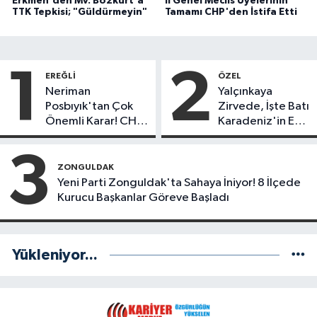
Erkmen'den Mv. Bozkurt'a
İl Genel Meclis Üyelerinin
TTK Tepkisi; "Güldürmeyin"
Tamamı CHP'den İstifa Etti
1
2
EREĞLI
ÖZEL
Neriman
Yalçınkaya
Posbıyık'tan Çok
Zirvede, İşte Batı
Önemli Karar! CHP
Karadeniz'in En
mi Yeni Parti mi?
Başarılı Belediye
Başkanı Anket
3
Sonuçları
ZONGULDAK
Yeni Parti Zonguldak'ta Sahaya İniyor! 8 İlçede
Kurucu Başkanlar Göreve Başladı
Yükleniyor...