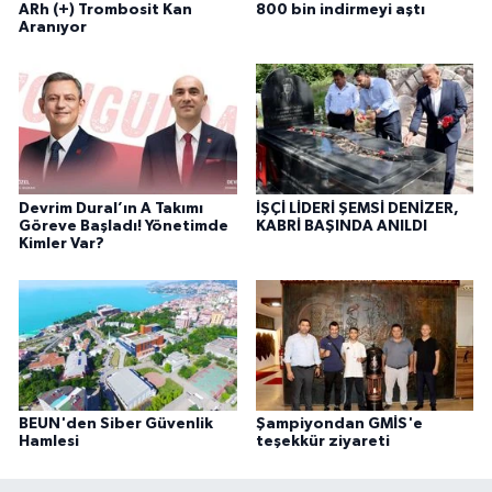
ARh (+) Trombosit Kan
800 bin indirmeyi aştı
Aranıyor
Devrim Dural’ın A Takımı
İŞÇİ LİDERİ ŞEMSİ DENİZER,
Göreve Başladı! Yönetimde
KABRİ BAŞINDA ANILDI
Kimler Var?
BEUN'den Siber Güvenlik
Şampiyondan GMİS'e
Hamlesi
teşekkür ziyareti