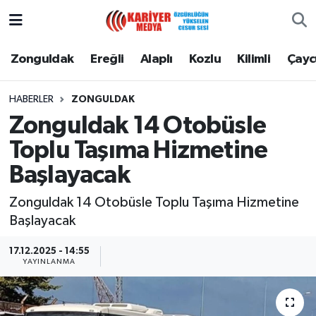
Zonguldak
Zonguldak Nöbetçi Eczaneler
Zonguldak
Ereğli
Alaplı
Kozlu
Kilimli
Çay
Ereğli
Zonguldak Hava Durumu
HABERLER
ZONGULDAK
Zonguldak 14 Otobüsle
Alaplı
Zonguldak Namaz Vakitleri
Toplu Taşıma Hizmetine
Kozlu
Zonguldak Trafik Yoğunluk Haritası
Başlayacak
Kilimli
Puan Durumu ve Fikstür
Zonguldak 14 Otobüsle Toplu Taşıma Hizmetine
Başlayacak
Çaycuma
Tüm Manşetler
17.12.2025 - 14:55
YAYINLANMA
Gökçebey
Son Dakika Haberleri
Devrek
Haber Arşivi