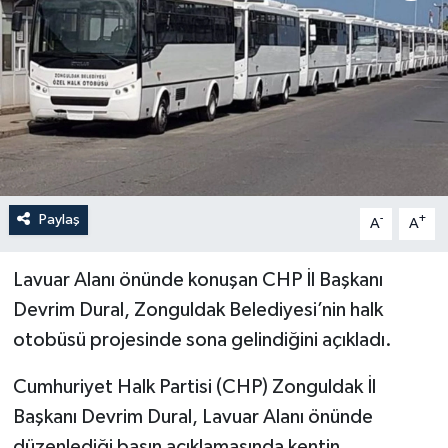
Özel
Mesaj
Dergim
Ulusal
Paylaş
-
+
A
A
Lavuar Alanı önünde konuşan CHP İl Başkanı
Devrim Dural, Zonguldak Belediyesi’nin halk
otobüsü projesinde sona gelindiğini açıkladı.
Cumhuriyet Halk Partisi (CHP) Zonguldak İl
Başkanı Devrim Dural, Lavuar Alanı önünde
düzenlediği basın açıklamasında kentin