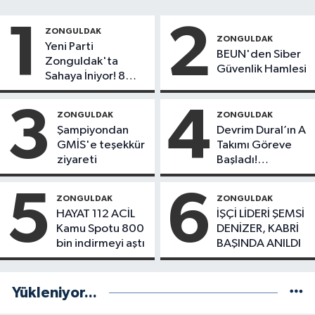
1
2
ZONGULDAK
ZONGULDAK
Yeni Parti
BEUN'den Siber
Zonguldak'ta
Güvenlik Hamlesi
Sahaya İniyor! 8
İlçede Kurucu
Başkanlar Göreve
3
4
ZONGULDAK
ZONGULDAK
Başladı
Şampiyondan
Devrim Dural’ın A
GMİS'e teşekkür
Takımı Göreve
ziyareti
Başladı!
Yönetimde
Kimler Var?
5
6
ZONGULDAK
ZONGULDAK
HAYAT 112 ACİL
İŞÇİ LİDERİ ŞEMSİ
Kamu Spotu 800
DENİZER, KABRİ
bin indirmeyi aştı
BAŞINDA ANILDI
Yükleniyor...