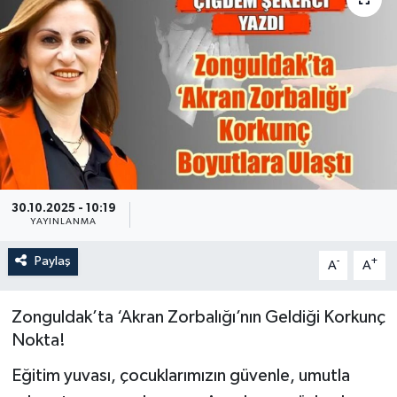
Özel
Mesaj
Dergim
Ulusal
30.10.2025 - 10:19
YAYINLANMA
Paylaş
-
+
A
A
Zonguldak’ta ‘Akran Zorbalığı’nın Geldiği Korkunç
Nokta!
Eğitim yuvası, çocuklarımızın güvenle, umutla