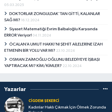
05.03.2025
DOKTORLAR ZONGULDAK'TAN GİTTİ, KALANLAR
SAĞ MI?
16.12.2024
Siyaset Matematiği Evrim Balbaloğlu Karşısında
ERROR Veriyor!
04.11.2024
ÖCALAN’A UMUT HAKKI’NI ŞEHİT AİLELERİNE İZAH
ETMENİN BİR YOLU VAR MI?
23.10.2024
OSMAN ZAİMOĞLU OĞLUNU BELEDİYEYE İŞBAŞI
YAPTIRACAK MI? KİM/KİMLER?
22.10.2024
Yazarlar
CIGDEM ŞEKERCİ
Kadınlar Haklı Çıkmak İçin Ölmek Zorunda