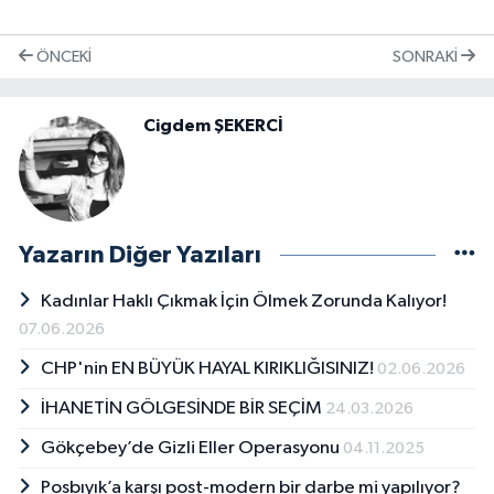
ÖNCEKI
SONRAKI
Cigdem ŞEKERCİ
Yazarın Diğer Yazıları
Kadınlar Haklı Çıkmak İçin Ölmek Zorunda Kalıyor!
07.06.2026
CHP'nin EN BÜYÜK HAYAL KIRIKLIĞISINIZ!
02.06.2026
İHANETİN GÖLGESİNDE BİR SEÇİM
24.03.2026
Gökçebey’de Gizli Eller Operasyonu
04.11.2025
Posbıyık’a karşı post-modern bir darbe mi yapılıyor?