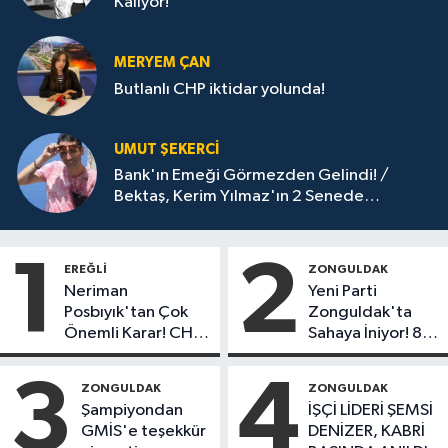
Kalıyor!
MERYEM ÇAN
Butlanlı CHP iktidar yolunda!
UMUT ŞEKERCİ
Bank'ın Emeği Görmezden Gelindi! /
Bektaş, Kerim Yılmaz'ın 2 Senede
Yaptıklarını 15 Senede Yapamadı!
1
2
EREĞLI
ZONGULDAK
Neriman
Yeni Parti
Posbıyık'tan Çok
Zonguldak'ta
Önemli Karar! CHP
Sahaya İniyor! 8
mi Yeni Parti mi?
İlçede Kurucu
Başkanlar Göreve
3
4
ZONGULDAK
ZONGULDAK
Başladı
Şampiyondan
İŞÇİ LİDERİ ŞEMSİ
GMİS'e teşekkür
DENİZER, KABRİ