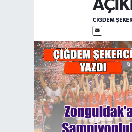
AÇIK
Özel
CIGDEM ŞEKER
Mesaj
Dergim
Ulusal