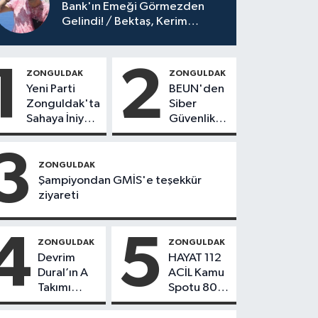
Bank'ın Emeği Görmezden
Gelindi! / Bektaş, Kerim
Yılmaz'ın 2 Senede Yaptıklarını
15 Senede Yapamadı!
1
2
ZONGULDAK
ZONGULDAK
Yeni Parti
BEUN'den
Zonguldak'ta
Siber
Sahaya İniyor!
Güvenlik
8 İlçede
Hamlesi
Kurucu
3
Başkanlar
ZONGULDAK
Göreve
Şampiyondan GMİS'e teşekkür
Başladı
ziyareti
4
5
ZONGULDAK
ZONGULDAK
Devrim
HAYAT 112
Dural’ın A
ACİL Kamu
Takımı
Spotu 800
Göreve
bin
Başladı!
indirmeyi