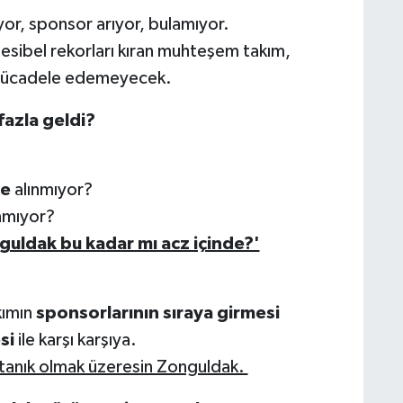
iyor, sponsor arıyor, bulamıyor.
 desibel rekorları kıran muhteşem takım,
 mücadele edemeyecek.
azla geldi?
ye
alınmıyor?
nmıyor?
uldak bu kadar mı acz içinde?'
kımın
sponsorlarının sıraya girmesi
si
ile karşı karşıya.
e tanık olmak üzeresin Zonguldak.