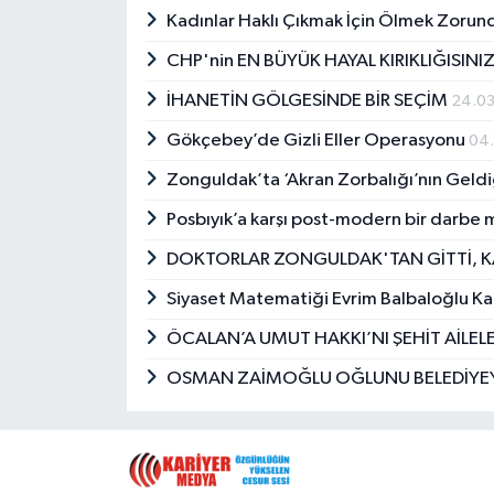
Kadınlar Haklı Çıkmak İçin Ölmek Zorund
CHP'nin EN BÜYÜK HAYAL KIRIKLIĞISINI
İHANETİN GÖLGESİNDE BİR SEÇİM
24.0
Gökçebey’de Gizli Eller Operasyonu
04.
Zonguldak’ta ‘Akran Zorbalığı’nın Geld
Posbıyık’a karşı post-modern bir darbe m
DOKTORLAR ZONGULDAK'TAN GİTTİ, K
Siyaset Matematiği Evrim Balbaloğlu Ka
ÖCALAN’A UMUT HAKKI’NI ŞEHİT AİLELE
OSMAN ZAİMOĞLU OĞLUNU BELEDİYEYE