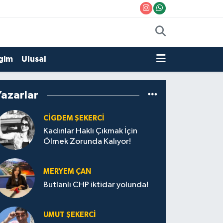
gim
Ulusal
Yazarlar
CIGDEM ŞEKERCİ
Kadınlar Haklı Çıkmak İçin
Ölmek Zorunda Kalıyor!
MERYEM ÇAN
Butlanlı CHP iktidar yolunda!
UMUT ŞEKERCİ