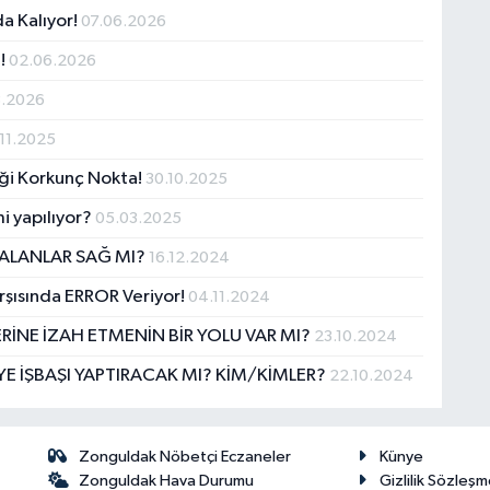
a Kalıyor!
07.06.2026
Z!
02.06.2026
3.2026
11.2025
iği Korkunç Nokta!
30.10.2025
i yapılıyor?
05.03.2025
ALANLAR SAĞ MI?
16.12.2024
rşısında ERROR Veriyor!
04.11.2024
RİNE İZAH ETMENİN BİR YOLU VAR MI?
23.10.2024
 İŞBAŞI YAPTIRACAK MI? KİM/KİMLER?
22.10.2024
Zonguldak Nöbetçi Eczaneler
Künye
Zonguldak Hava Durumu
Gizlilik Sözleşm