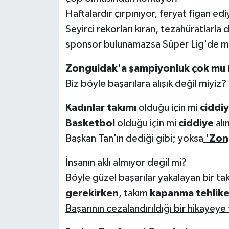
Haftalardır çırpınıyor, feryat figan ed
Seyirci rekorları kıran, tezahüratlarla
sponsor bulunamazsa Süper Lig'de
Zonguldak'a şampiyonluk çok mu f
Biz böyle başarılara alışık değil miyiz?
Kadınlar takımı
olduğu için mi
ciddi
Basketbol
olduğu için mi
ciddiye
alı
Başkan Tan'ın dediği gibi; yoksa
'Zong
İnsanın aklı almıyor değil mi?
Böyle güzel başarılar yakalayan bir ta
gerekirken
, takım
kapanma tehlike
Başarının cezalandırıldığı bir hikayey