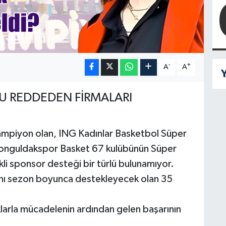
-
+
A
A
Y
 REDDEDEN FİRMALARI
ampiyon olan, ING Kadınlar Basketbol Süper
onguldakspor Basket 67 kulübünün Süper
li sponsor desteği bir türlü bulunamıyor.
nı sezon boyunca destekleyecek olan 35
larla mücadelenin ardından gelen başarının