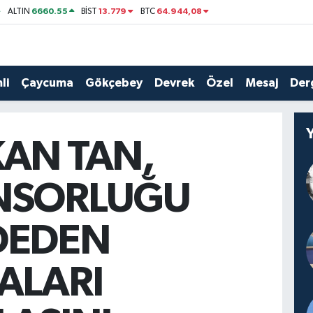
6660.55
13.779
64.944,08
ALTIN
BİST
BTC
li
Çaycuma
Gökçebey
Devrek
Özel
Mesaj
Der
AN TAN,
NSORLUĞU
DEDEN
ALARI