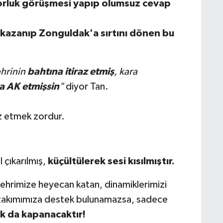
orluk görüşmesi yapıp olumsuz cevap
kazanıp Zonguldak'a sırtını dönen bu
ehrinin
bahtına itiraz etmiş
, kara
a
AK etmişsin
"
diyor Tan.
az etmek zordur.
l çıkarılmış,
küçültülerek sesi kısılmıştır.
şehrimize heyecan katan, dinamiklerimizi
 takımımıza destek bulunamazsa, sadece
 da kapanacaktır!