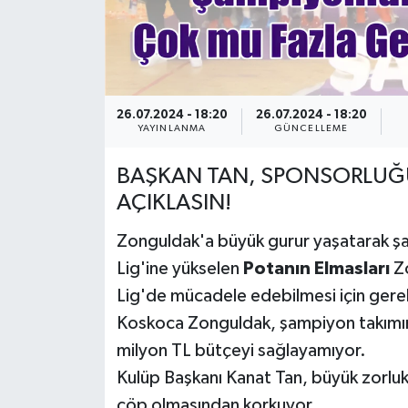
26.07.2024 - 18:20
26.07.2024 - 18:20
YAYINLANMA
GÜNCELLEME
BAŞKAN TAN, SPONSORLUĞU
AÇIKLASIN!
Zonguldak'a büyük gurur yaşatarak ş
Lig'ine yükselen
Potanın Elmasları
Z
Lig'de mücadele edebilmesi için gerek
Koskoca Zonguldak, şampiyon takımı
milyon TL bütçeyi sağlayamıyor.
Kulüp Başkanı Kanat Tan, büyük zorluk
çöp olmasından korkuyor.