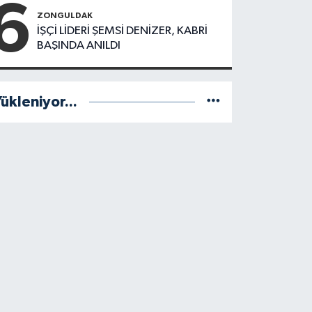
6
Yönetimde
aştı
ZONGULDAK
Kimler Var?
İŞÇİ LİDERİ ŞEMSİ DENİZER, KABRİ
BAŞINDA ANILDI
ükleniyor...