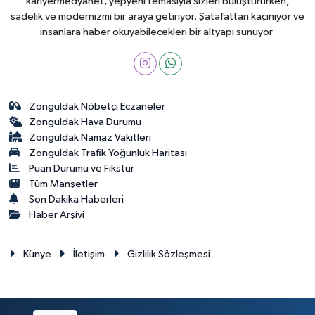
kariyermedyanet, yepyeni temasıyla sizleri buluştururken,
sadelik ve modernizmi bir araya getiriyor. Şatafattan kaçınıyor ve
insanlara haber okuyabilecekleri bir altyapı sunuyor.
Zonguldak Nöbetçi Eczaneler
Zonguldak Hava Durumu
Zonguldak Namaz Vakitleri
Zonguldak Trafik Yoğunluk Haritası
Puan Durumu ve Fikstür
Tüm Manşetler
Son Dakika Haberleri
Haber Arşivi
Künye
İletişim
Gizlilik Sözleşmesi