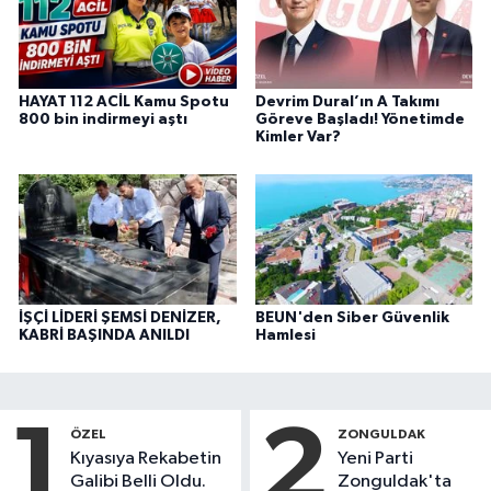
HAYAT 112 ACİL Kamu Spotu
Devrim Dural’ın A Takımı
800 bin indirmeyi aştı
Göreve Başladı! Yönetimde
Kimler Var?
İŞÇİ LİDERİ ŞEMSİ DENİZER,
BEUN'den Siber Güvenlik
KABRİ BAŞINDA ANILDI
Hamlesi
1
2
ÖZEL
ZONGULDAK
Kıyasıya Rekabetin
Yeni Parti
Galibi Belli Oldu.
Zonguldak'ta