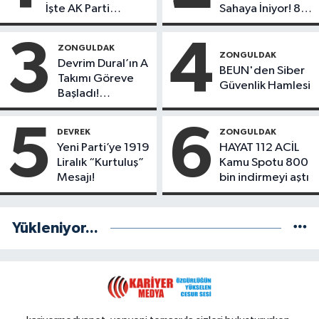
İşte AK Parti
Sahaya İniyor! 8
Gençlerinden
İlçede Kurucu
Liderlik
Başkanlar Göreve
3
4
ZONGULDAK
Potansiyeline Sahip
Başladı
ZONGULDAK
Devrim Dural’ın A
İlk 3 İsim!
BEUN'den Siber
Takımı Göreve
Güvenlik Hamlesi
Başladı!
Yönetimde
Kimler Var?
5
6
DEVREK
ZONGULDAK
Yeni Parti’ye 1919
HAYAT 112 ACİL
Liralık “Kurtuluş”
Kamu Spotu 800
Mesajı!
bin indirmeyi aştı
Yükleniyor...