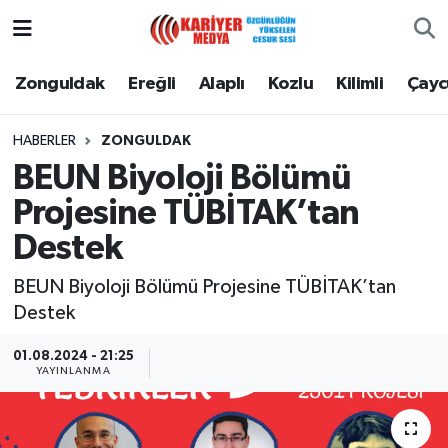
Zonguldak
Zonguldak Nöbetçi Eczaneler
Zonguldak
Ereğli
Alaplı
Kozlu
Kilimli
Çay
Ereğli
Zonguldak Hava Durumu
HABERLER
ZONGULDAK
BEUN Biyoloji Bölümü
Alaplı
Zonguldak Namaz Vakitleri
Projesine TÜBİTAK’tan
Kozlu
Zonguldak Trafik Yoğunluk Haritası
Destek
Kilimli
Puan Durumu ve Fikstür
BEUN Biyoloji Bölümü Projesine TÜBİTAK’tan
Destek
Çaycuma
Tüm Manşetler
01.08.2024 - 21:25
YAYINLANMA
Gökçebey
Son Dakika Haberleri
Devrek
Haber Arşivi