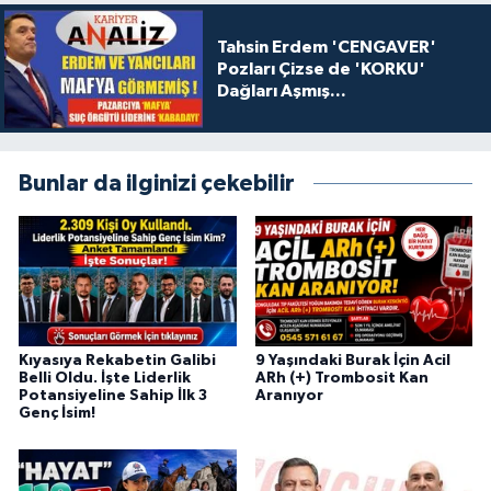
Tahsin Erdem 'CENGAVER'
Pozları Çizse de 'KORKU'
Dağları Aşmış...
Bunlar da ilginizi çekebilir
Kıyasıya Rekabetin Galibi
9 Yaşındaki Burak İçin Acil
Belli Oldu. İşte Liderlik
ARh (+) Trombosit Kan
Potansiyeline Sahip İlk 3
Aranıyor
Genç İsim!