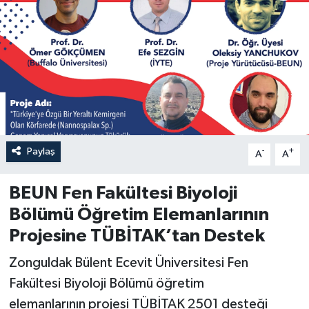
Özel
Mesaj
Dergim
Ulusal
Paylaş
-
+
A
A
BEUN Fen Fakültesi Biyoloji
Bölümü Öğretim Elemanlarının
Projesine TÜBİTAK’tan Destek
Zonguldak Bülent Ecevit Üniversitesi Fen
Fakültesi Biyoloji Bölümü öğretim
elemanlarının projesi TÜBİTAK 2501 desteği