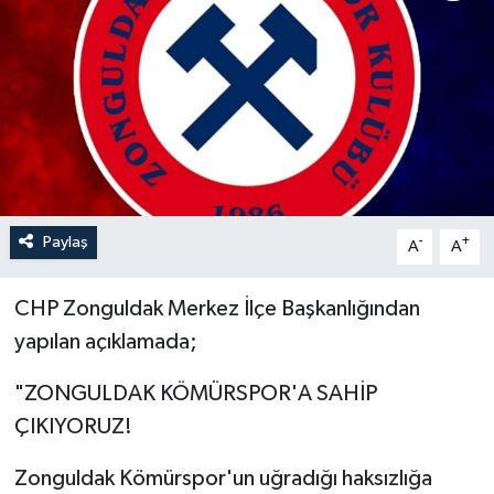
Özel
Mesaj
Dergim
Ulusal
Paylaş
-
+
A
A
CHP Zonguldak Merkez İlçe Başkanlığından
yapılan açıklamada;
"ZONGULDAK KÖMÜRSPOR'A SAHİP
ÇIKIYORUZ!
Zonguldak Kömürspor'un uğradığı haksızlığa