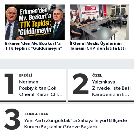
Erkmen'den Mv. Bozkurt'a
İl Genel Meclis Üyelerinin
TTK Tepkisi; "Güldürmeyin"
Tamamı CHP'den İstifa Etti
1
2
EREĞLI
ÖZEL
Neriman
Yalçınkaya
Posbıyık'tan Çok
Zirvede, İşte Batı
Önemli Karar! CHP
Karadeniz'in En
mi Yeni Parti mi?
Başarılı Belediye
Başkanı Anket
3
Sonuçları
ZONGULDAK
Yeni Parti Zonguldak'ta Sahaya İniyor! 8 İlçede
Kurucu Başkanlar Göreve Başladı