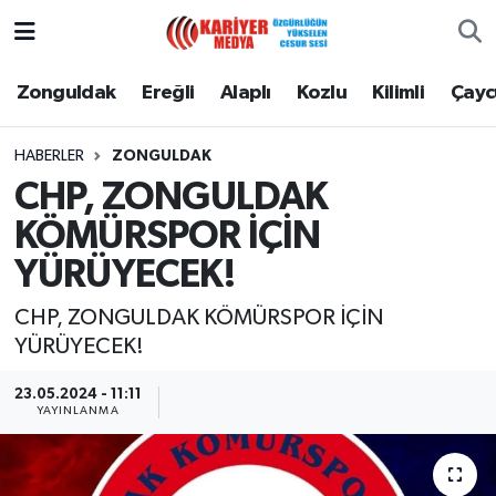
Zonguldak
Zonguldak Nöbetçi Eczaneler
Zonguldak
Ereğli
Alaplı
Kozlu
Kilimli
Çay
Ereğli
Zonguldak Hava Durumu
HABERLER
ZONGULDAK
CHP, ZONGULDAK
Alaplı
Zonguldak Namaz Vakitleri
KÖMÜRSPOR İÇİN
Kozlu
Zonguldak Trafik Yoğunluk Haritası
YÜRÜYECEK!
Kilimli
Puan Durumu ve Fikstür
CHP, ZONGULDAK KÖMÜRSPOR İÇİN
YÜRÜYECEK!
Çaycuma
Tüm Manşetler
23.05.2024 - 11:11
YAYINLANMA
Gökçebey
Son Dakika Haberleri
Devrek
Haber Arşivi