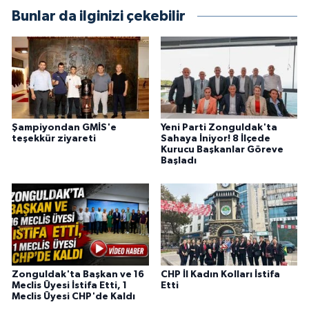
Bunlar da ilginizi çekebilir
Şampiyondan GMİS'e
Yeni Parti Zonguldak'ta
teşekkür ziyareti
Sahaya İniyor! 8 İlçede
Kurucu Başkanlar Göreve
Başladı
Zonguldak'ta Başkan ve 16
CHP İl Kadın Kolları İstifa
Meclis Üyesi İstifa Etti, 1
Etti
Meclis Üyesi CHP'de Kaldı