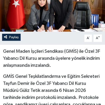
Özel
Mesaj
Dergim
Paylaş
-
+
A
A
Ulusal
Genel Maden İşçileri Sendikası (GMİS) ile Özel 3F
Yabancı Dil Kursu arasında üyelere yönelik indirim
anlaşmasında imzalandı.
GMİS Genel Teşkilatlandırma ve Eğitim Sekreteri
Tayfun Demir ile Özel 3F Yabancı Dil Kursu
Müdürü Güliz Tetik arasında 6 Nisan 2026
tarihinde indirim protokolü imzalandı. Protokole
göre, sendikamız üyesi çalışanlara, çocuklarına ve