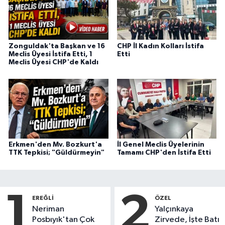
Zonguldak'ta Başkan ve 16
CHP İl Kadın Kolları İstifa
Meclis Üyesi İstifa Etti, 1
Etti
Meclis Üyesi CHP'de Kaldı
Erkmen'den Mv. Bozkurt'a
İl Genel Meclis Üyelerinin
TTK Tepkisi; "Güldürmeyin"
Tamamı CHP'den İstifa Etti
1
2
EREĞLI
ÖZEL
Neriman
Yalçınkaya
Posbıyık'tan Çok
Zirvede, İşte Batı