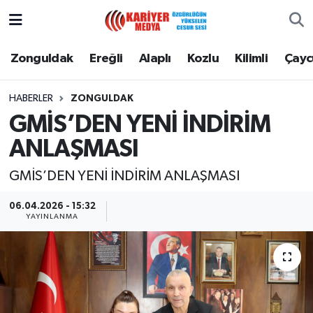
Zonguldak
Zonguldak Nöbetçi Eczaneler
Zonguldak
Ereğli
Alaplı
Kozlu
Kilimli
Çay
Ereğli
Zonguldak Hava Durumu
HABERLER
ZONGULDAK
GMİS’DEN YENİ İNDİRİM
Alaplı
Zonguldak Namaz Vakitleri
ANLAŞMASI
Kozlu
Zonguldak Trafik Yoğunluk Haritası
GMİS’DEN YENİ İNDİRİM ANLAŞMASI
Kilimli
Puan Durumu ve Fikstür
06.04.2026 - 15:32
YAYINLANMA
Çaycuma
Tüm Manşetler
Gökçebey
Son Dakika Haberleri
Devrek
Haber Arşivi