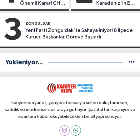
Önemli Karar! CHP
Karadeniz'in En
mi Yeni Parti mi?
Başarılı Belediye
Başkanı Anket
3
Sonuçları
ZONGULDAK
Yeni Parti Zonguldak'ta Sahaya İniyor! 8 İlçede
Kurucu Başkanlar Göreve Başladı
Yükleniyor...
kariyermedyanet, yepyeni temasıyla sizleri buluştururken,
sadelik ve modernizmi bir araya getiriyor. Şatafattan kaçınıyor ve
insanlara haber okuyabilecekleri bir altyapı sunuyor.