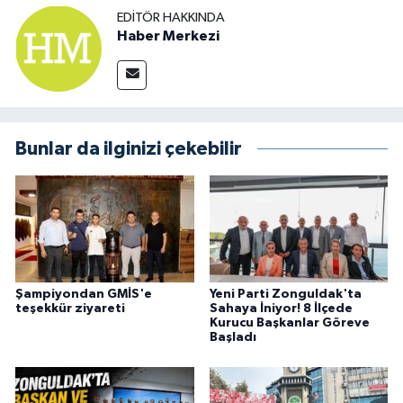
EDITÖR HAKKINDA
Haber Merkezi
Bunlar da ilginizi çekebilir
Şampiyondan GMİS'e
Yeni Parti Zonguldak'ta
teşekkür ziyareti
Sahaya İniyor! 8 İlçede
Kurucu Başkanlar Göreve
Başladı