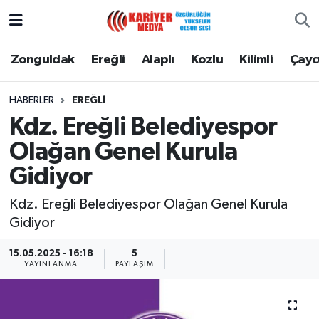
Zonguldak
Zonguldak Nöbetçi Eczaneler
Zonguldak
Ereğli
Alaplı
Kozlu
Kilimli
Çay
Ereğli
Zonguldak Hava Durumu
HABERLER
EREĞLI
Kdz. Ereğli Belediyespor
Alaplı
Zonguldak Namaz Vakitleri
Olağan Genel Kurula
Kozlu
Zonguldak Trafik Yoğunluk Haritası
Gidiyor
Kilimli
Puan Durumu ve Fikstür
Kdz. Ereğli Belediyespor Olağan Genel Kurula
Gidiyor
Çaycuma
Tüm Manşetler
15.05.2025 - 16:18
5
YAYINLANMA
PAYLAŞIM
Gökçebey
Son Dakika Haberleri
Devrek
Haber Arşivi