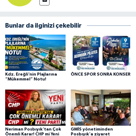
Bunlar da ilginizi çekebilir
Kdz. Ereğli’nin Plajlarına
ÖNCE SPOR SONRA KONSER
“Mükemmel” Notu!
Neriman Posbıyık'tan Çok
GMİS yönetiminden
Önemli Karar! CHP mi Yeni
Posbıyık'a ziyaret