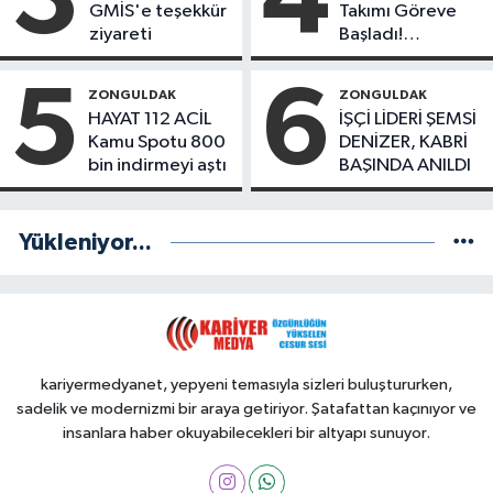
GMİS'e teşekkür
Takımı Göreve
ziyareti
Başladı!
Yönetimde
Kimler Var?
5
6
ZONGULDAK
ZONGULDAK
HAYAT 112 ACİL
İŞÇİ LİDERİ ŞEMSİ
Kamu Spotu 800
DENİZER, KABRİ
bin indirmeyi aştı
BAŞINDA ANILDI
Yükleniyor...
kariyermedyanet, yepyeni temasıyla sizleri buluştururken,
sadelik ve modernizmi bir araya getiriyor. Şatafattan kaçınıyor ve
insanlara haber okuyabilecekleri bir altyapı sunuyor.