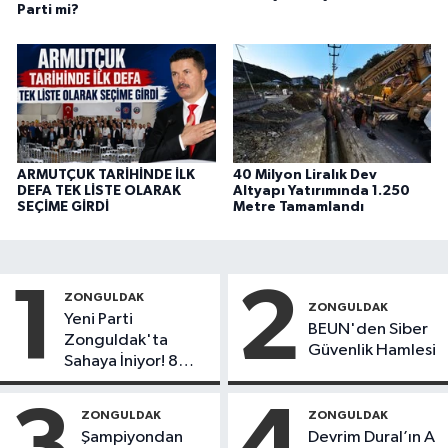
Parti mi?
ARMUTÇUK TARİHİNDE İLK
40 Milyon Liralık Dev
DEFA TEK LİSTE OLARAK
Altyapı Yatırımında 1.250
SEÇİME GİRDİ
Metre Tamamlandı
1
2
ZONGULDAK
ZONGULDAK
Yeni Parti
BEUN'den Siber
Zonguldak'ta
Güvenlik Hamlesi
Sahaya İniyor! 8
İlçede Kurucu
Başkanlar Göreve
3
4
ZONGULDAK
ZONGULDAK
Başladı
Şampiyondan
Devrim Dural’ın A