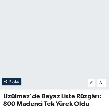
Özel
Mesaj
Dergim
Ulusal
Paylaş
-
+
A
A
Üzülmez'de Beyaz Liste Rüzgârı:
800 Madenci Tek Yürek Oldu