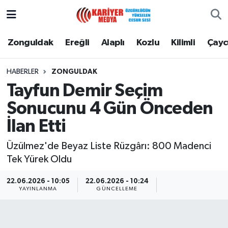
Zonguldak
Zonguldak Nöbetçi Eczaneler
Zonguldak
Ereğli
Alaplı
Kozlu
Kilimli
Çay
Ereğli
Zonguldak Hava Durumu
HABERLER
ZONGULDAK
Tayfun Demir Seçim
Alaplı
Zonguldak Namaz Vakitleri
Sonucunu 4 Gün Önceden
Kozlu
Zonguldak Trafik Yoğunluk Haritası
İlan Etti
Kilimli
Puan Durumu ve Fikstür
Üzülmez'de Beyaz Liste Rüzgârı: 800 Madenci
Tek Yürek Oldu
Çaycuma
Tüm Manşetler
22.06.2026 - 10:05
22.06.2026 - 10:24
YAYINLANMA
GÜNCELLEME
Gökçebey
Son Dakika Haberleri
Devrek
Haber Arşivi