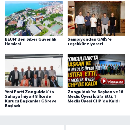
BEUN'den Siber Güvenlik
Şampiyondan GMİS'e
Hamlesi
teşekkür ziyareti
Yeni Parti Zonguldak'ta
Zonguldak'ta Başkan ve 16
Sahaya İniyor! 8 İlçede
Meclis Üyesi İstifa Etti, 1
Kurucu Başkanlar Göreve
Meclis Üyesi CHP'de Kaldı
Başladı