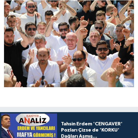
Tahsin Erdem 'CENGAVER'
Pozları Çizse de 'KORKU'
Dağları Aşmış...