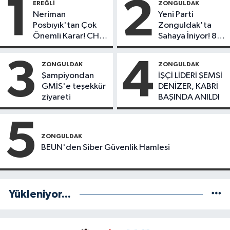
1
2
EREĞLI
ZONGULDAK
Neriman
Yeni Parti
Posbıyık'tan Çok
Zonguldak'ta
Önemli Karar! CHP
Sahaya İniyor! 8
mi Yeni Parti mi?
İlçede Kurucu
Başkanlar Göreve
3
4
ZONGULDAK
ZONGULDAK
Başladı
Şampiyondan
İŞÇİ LİDERİ ŞEMSİ
GMİS'e teşekkür
DENİZER, KABRİ
ziyareti
BAŞINDA ANILDI
5
ZONGULDAK
BEUN'den Siber Güvenlik Hamlesi
Yükleniyor...