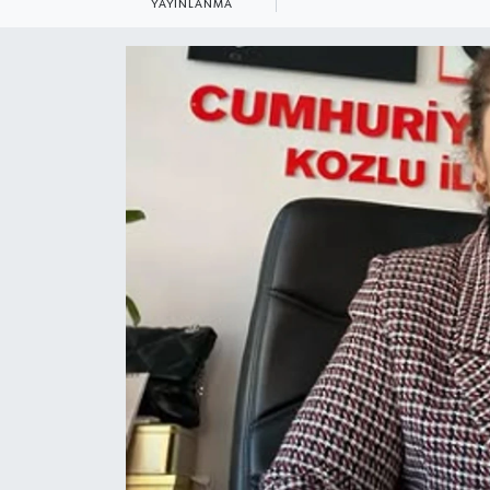
YAYINLANMA
Özel
Mesaj
Dergim
Ulusal