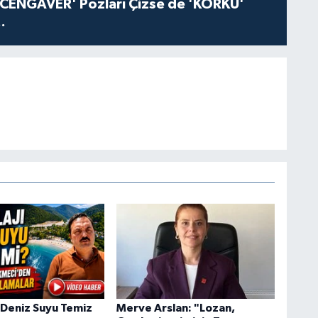
'CENGAVER' Pozları Çizse de 'KORKU'
.
jı Deniz Suyu Temiz
Merve Arslan: "Lozan,