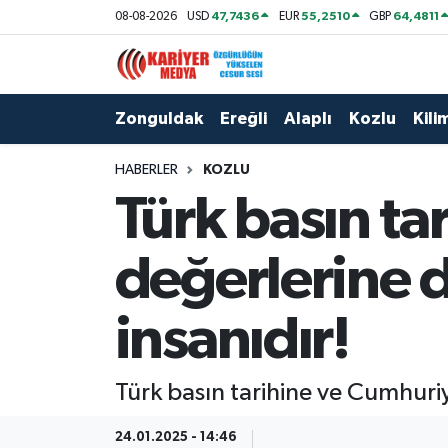
47,7436
55,2510
64,4811
08-08-2026
USD
EUR
GBP
Zonguldak
Zonguldak Nöbetçi Eczaneler
Zonguldak
Ereğli
Alaplı
Kozlu
Kilim
Ereğli
Zonguldak Hava Durumu
HABERLER
KOZLU
Alaplı
Zonguldak Namaz Vakitleri
Türk basın ta
Kozlu
Zonguldak Trafik Yoğunluk Haritası
değerlerine 
Kilimli
Puan Durumu ve Fikstür
insanıdır!
Çaycuma
Tüm Manşetler
Gökçebey
Son Dakika Haberleri
Türk basın tarihine ve Cumhuri
Devrek
Haber Arşivi
24.01.2025 - 14:46