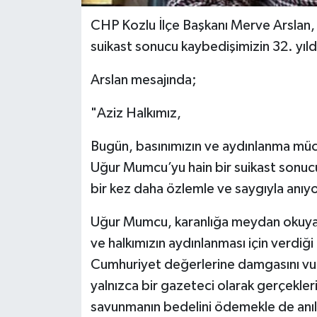
CHP Kozlu İlçe Başkanı Merve Arslan,
suikast sonucu kaybedişimizin 32. yı
Arslan mesajında;
"Aziz Halkımız,
Bugün, basınımızın ve aydınlanma mü
Uğur Mumcu’yu hain bir suikast sonuc
bir kez daha özlemle ve saygıyla anıy
Uğur Mumcu, karanlığa meydan okuyan c
ve halkımızın aydınlanması için verdiğ
Cumhuriyet değerlerine damgasını vur
yalnızca bir gazeteci olarak gerçekle
savunmanın bedelini ödemekle de anılı