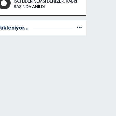
6
Kimler Var?
İŞÇİ LİDERİ ŞEMSİ DENİZER, KABRİ
BAŞINDA ANILDI
ükleniyor...