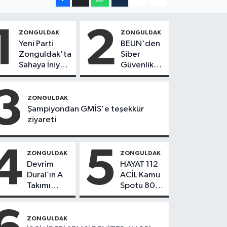
1
2
ZONGULDAK
ZONGULDAK
Yeni Parti
BEUN'den
Zonguldak'ta
Siber
Sahaya İniyor!
Güvenlik
8 İlçede
Hamlesi
Kurucu
3
Başkanlar
ZONGULDAK
Göreve
Şampiyondan GMİS'e teşekkür
Başladı
ziyareti
4
5
ZONGULDAK
ZONGULDAK
Devrim
HAYAT 112
Dural’ın A
ACİL Kamu
Takımı
Spotu 800
Göreve
bin
Başladı!
indirmeyi
Yönetimde
aştı
ZONGULDAK