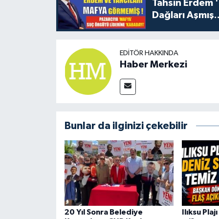
Tahsin Erdem 
Dağları Aşmış..
EDITÖR HAKKINDA
Haber Merkezi
Bunlar da ilginizi çekebilir
20 Yıl Sonra Belediye
Ilıksu Pla