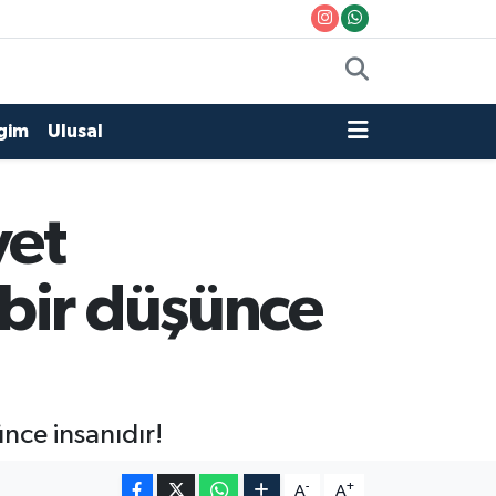
gim
Ulusal
yet
bir düşünce
nce insanıdır!
-
+
A
A