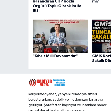
Kazandıran CHP Kozlu
mi?
Örgütü Toplu Olarak İstifa
Etti
"Kıbrıs Milli Davamızdır"
GMİS Kozl
Sakallı Dö
kariyermedyanet, yepyeni temasıyla sizleri
buluştururken, sadelik ve modernizmi bir araya
getiriyor. Şatafattan kaçınıyor ve insanlara haber
okuyabilecekleri bir altyapı sunuyor.