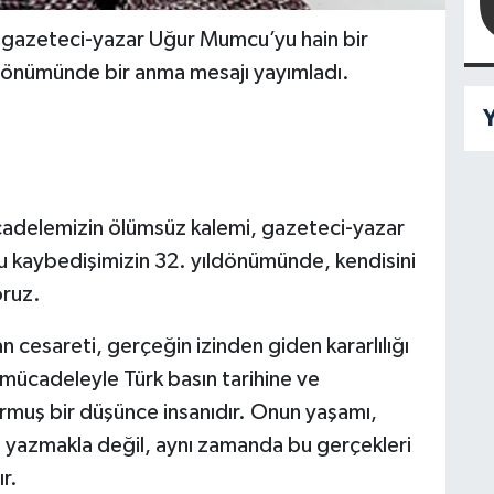
 gazeteci-yazar Uğur Mumcu’yu hain bir
ldönümünde bir anma mesajı yayımladı.
Y
cadelemizin ölümsüz kalemi, gazeteci-yazar
u kaybedişimizin 32. yıldönümünde, kendisini
oruz.
esareti, gerçeğin izinden giden kararlılığı
i mücadeleyle Türk basın tarihine ve
muş bir düşünce insanıdır. Onun yaşamı,
ri yazmakla değil, aynı zamanda bu gerçekleri
r.