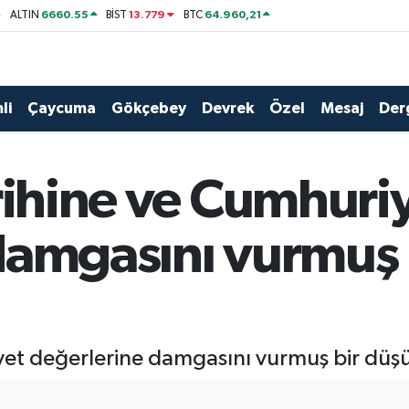
6660.55
13.779
64.960,21
ALTIN
BİST
BTC
li
Çaycuma
Gökçebey
Devrek
Özel
Mesaj
Der
rihine ve Cumhuri
damgasını vurmuş 
yet değerlerine damgasını vurmuş bir düşü