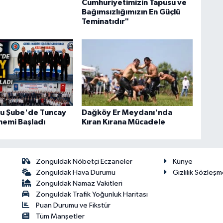
Cumhuriyetimizin Tapusu ve
Bağımsızlığımızın En Güçlü
Teminatıdır"
u Şube'de Tuncay
Dağköy Er Meydanı'nda
nemi Başladı
Kıran Kırana Mücadele
Zonguldak Nöbetçi Eczaneler
Künye
Zonguldak Hava Durumu
Gizlilik Sözleşm
Zonguldak Namaz Vakitleri
Zonguldak Trafik Yoğunluk Haritası
Puan Durumu ve Fikstür
Tüm Manşetler