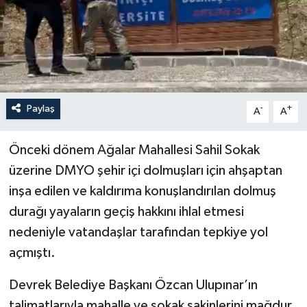
Özel
Mesaj
Dergim
Paylaş
-
+
A
A
Ulusal
Önceki dönem Ağalar Mahallesi Sahil Sokak
üzerine DMYO şehir içi dolmuşları için ahşaptan
inşa edilen ve kaldırıma konuşlandırılan dolmuş
durağı yayaların geçiş hakkını ihlal etmesi
nedeniyle vatandaşlar tarafından tepkiye yol
açmıştı.
Devrek Belediye Başkanı Özcan Ulupınar’ın
talimatlarıyla mahalle ve sokak sakinlerini mağdur