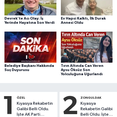
Devrek’te Acı Olay: İş
Ev Hapsi Kalktı, İlk Durak
Yerinde Hayatına Son Verdi
Annesi Oldu
Belediye Başkanı Hakkında
Tırın Altında Can Veren
Suç Duyurusu
Aysu Öksüz Son
Yolculuğuna Uğurlandı
1
2
ÖZEL
ZONGULDAK
Kıyasıya Rekabetin
Kıyasıya
Galibi Belli Oldu.
Rekabetin Galibi
İşte AK Parti
Belli Oldu. İşte