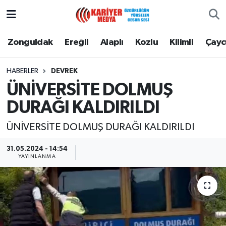
Zonguldak
Zonguldak Nöbetçi Eczaneler
Zonguldak
Ereğli
Alaplı
Kozlu
Kilimli
Çay
Ereğli
Zonguldak Hava Durumu
HABERLER
DEVREK
ÜNİVERSİTE DOLMUŞ
Alaplı
Zonguldak Namaz Vakitleri
DURAĞI KALDIRILDI
Kozlu
Zonguldak Trafik Yoğunluk Haritası
ÜNİVERSİTE DOLMUŞ DURAĞI KALDIRILDI
Kilimli
Puan Durumu ve Fikstür
31.05.2024 - 14:54
YAYINLANMA
Çaycuma
Tüm Manşetler
Gökçebey
Son Dakika Haberleri
Devrek
Haber Arşivi