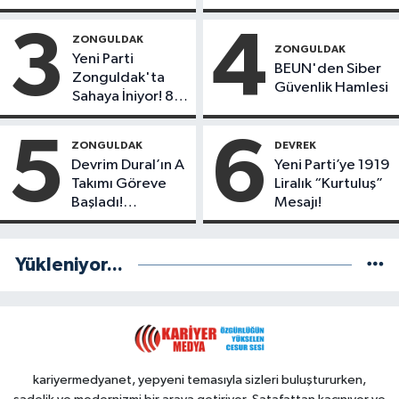
Gençlerinden
Liderlik
Liderlik
Potansiyeline
3
4
ZONGULDAK
Potansiyeline Sahip
Sahip İlk 3 Genç
ZONGULDAK
Yeni Parti
İlk 3 İsim!
İsim!
BEUN'den Siber
Zonguldak'ta
Güvenlik Hamlesi
Sahaya İniyor! 8
İlçede Kurucu
Başkanlar
5
6
ZONGULDAK
DEVREK
Göreve Başladı
Devrim Dural’ın A
Yeni Parti’ye 1919
Takımı Göreve
Liralık “Kurtuluş”
Başladı!
Mesajı!
Yönetimde
Kimler Var?
Yükleniyor...
kariyermedyanet, yepyeni temasıyla sizleri buluştururken,