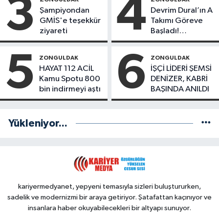
3
4
Başladı
Şampiyondan
Devrim Dural’ın A
GMİS'e teşekkür
Takımı Göreve
ziyareti
Başladı!
Yönetimde
Kimler Var?
5
6
ZONGULDAK
ZONGULDAK
HAYAT 112 ACİL
İŞÇİ LİDERİ ŞEMSİ
Kamu Spotu 800
DENİZER, KABRİ
bin indirmeyi aştı
BAŞINDA ANILDI
Yükleniyor...
kariyermedyanet, yepyeni temasıyla sizleri buluştururken,
sadelik ve modernizmi bir araya getiriyor. Şatafattan kaçınıyor ve
insanlara haber okuyabilecekleri bir altyapı sunuyor.