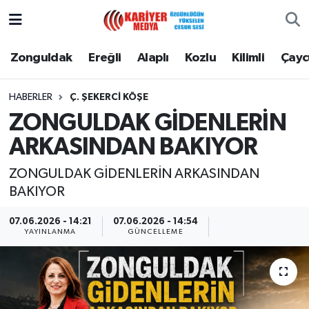
Zonguldak
Zonguldak Nöbetçi Eczaneler
Zonguldak
Ereğli
Alaplı
Kozlu
Kilimli
Çay
Ereğli
Zonguldak Hava Durumu
HABERLER
Ç. ŞEKERCI KÖŞE
ZONGULDAK GİDENLERİN
Alaplı
Zonguldak Namaz Vakitleri
ARKASINDAN BAKIYOR
Kozlu
Zonguldak Trafik Yoğunluk Haritası
ZONGULDAK GİDENLERİN ARKASINDAN
BAKIYOR
Kilimli
Puan Durumu ve Fikstür
07.06.2026 - 14:21
07.06.2026 - 14:54
Çaycuma
Tüm Manşetler
YAYINLANMA
GÜNCELLEME
Gökçebey
Son Dakika Haberleri
Devrek
Haber Arşivi