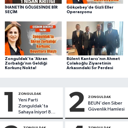
İHANETİN GÖLGESİNDE BİR
Gökçebey’de Gizli Eller
SEÇİM
Operasyonu
Zonguldak’ta ‘Akran
Bülent Kantarcı'nın Ahmet
Zorbalığı’nın Geldiği
Çolakoğlu Ziyaretinin
Korkunç Nokta!
Arkasındaki Sır Perdesi
1
2
ZONGULDAK
ZONGULDAK
Yeni Parti
BEUN'den Siber
Zonguldak'ta
Güvenlik Hamlesi
Sahaya İniyor! 8
İlçede Kurucu
Başkanlar Göreve
ZONGULDAK
ZONGULDAK