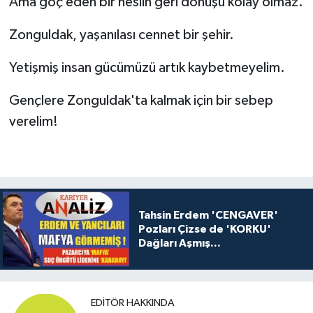
Ama göç eden bir neslin geri dönüşü kolay olmaz.
Zonguldak, yaşanılası cennet bir şehir.
Yetişmiş insan gücümüzü artık kaybetmeyelim.
Gençlere Zonguldak'ta kalmak için bir sebep
verelim!
Tahsin Erdem 'CENGAVER'
Pozları Çizse de 'KORKU'
Dağları Aşmış...
EDITÖR HAKKINDA