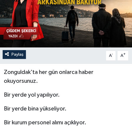
Özel
Mesaj
Dergim
Paylaş
-
+
Ulusal
A
A
Zonguldak'ta her gün onlarca haber
okuyorsunuz.
Bir yerde yol yapılıyor.
Bir yerde bina yükseliyor.
Bir kurum personel alımı açıklıyor.