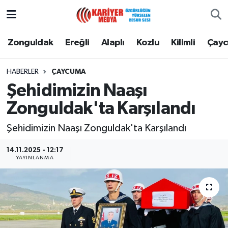
Zonguldak
Zonguldak Nöbetçi Eczaneler
Zonguldak
Ereğli
Alaplı
Kozlu
Kilimli
Çay
Ereğli
Zonguldak Hava Durumu
HABERLER
ÇAYCUMA
Şehidimizin Naaşı
Alaplı
Zonguldak Namaz Vakitleri
Zonguldak'ta Karşılandı
Kozlu
Zonguldak Trafik Yoğunluk Haritası
Şehidimizin Naaşı Zonguldak'ta Karşılandı
Kilimli
Puan Durumu ve Fikstür
14.11.2025 - 12:17
YAYINLANMA
Çaycuma
Tüm Manşetler
Gökçebey
Son Dakika Haberleri
Devrek
Haber Arşivi