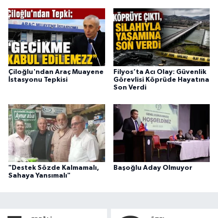
Çiloğlu'ndan Araç Muayene
Filyos’ta Acı Olay: Güvenlik
İstasyonu Tepkisi
Görevlisi Köprüde Hayatına
Son Verdi
"Destek Sözde Kalmamalı,
Başoğlu Aday Olmuyor
Sahaya Yansımalı"