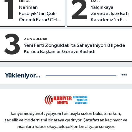
1
2
EREĞLI
ÖZEL
Neriman
Yalçınkaya
Posbıyık'tan Çok
Zirvede, İşte Batı
Önemli Karar! CHP
Karadeniz'in En
mi Yeni Parti mi?
Başarılı Belediye
Başkanı Anket
3
Sonuçları
ZONGULDAK
Yeni Parti Zonguldak'ta Sahaya İniyor! 8 İlçede
Kurucu Başkanlar Göreve Başladı
Yükleniyor...
kariyermedyanet, yepyeni temasıyla sizleri buluştururken,
sadelik ve modernizmi bir araya getiriyor. Şatafattan kaçınıyor ve
insanlara haber okuyabilecekleri bir altyapı sunuyor.