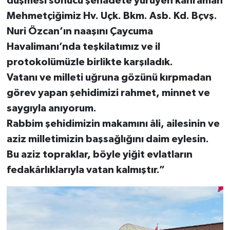
düşmesi sonucu şehadete yürüyen kahraman
Mehmetçiğimiz Hv. Uçk. Bkm. Asb. Kd. Bçvş.
Nuri Özcan’ın naaşını Çaycuma
Havalimanı’nda teşkilatımız ve il
protokolümüzle birlikte karşıladık.
Vatanı ve milleti uğruna gözünü kırpmadan
görev yapan şehidimizi rahmet, minnet ve
saygıyla anıyorum.
Rabbim şehidimizin makamını âli, ailesinin ve
aziz milletimizin başsağlığını daim eylesin.
Bu aziz topraklar, böyle yiğit evlatların
fedakârlıklarıyla vatan kalmıştır.”