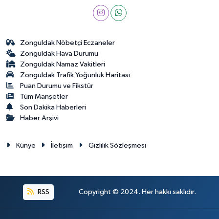
Zonguldak Nöbetçi Eczaneler
Zonguldak Hava Durumu
Zonguldak Namaz Vakitleri
Zonguldak Trafik Yoğunluk Haritası
Puan Durumu ve Fikstür
Tüm Manşetler
Son Dakika Haberleri
Haber Arşivi
Künye
İletişim
Gizlilik Sözleşmesi
RSS
Copyright © 2024. Her hakkı saklıdır.