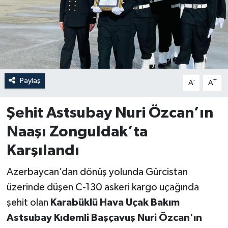
Özel
Mesaj
Dergim
Paylaş
-
+
A
A
Ulusal
Şehit Astsubay Nuri Özcan’ın
Naaşı Zonguldak’ta
Karşılandı
Azerbaycan’dan dönüş yolunda Gürcistan
üzerinde düşen C-130 askeri kargo uçağında
şehit olan
Karabüklü Hava Uçak Bakım
Astsubay Kıdemli Başçavuş Nuri Özcan'ın