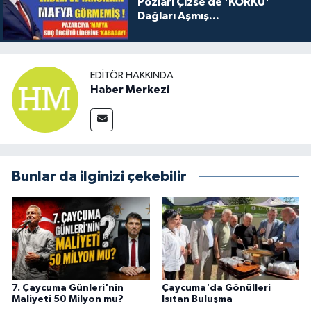
Pozları Çizse de 'KORKU'
Dağları Aşmış...
EDITÖR HAKKINDA
Haber Merkezi
Bunlar da ilginizi çekebilir
7. Çaycuma Günleri'nin
Çaycuma'da Gönülleri
Maliyeti 50 Milyon mu?
Isıtan Buluşma