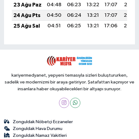
23 Ağu Paz
04:48
06:23
13:22
17:07
20:10
24 Ağu Pts
04:50
06:24
13:21
17:07
20:08
25 Ağu Sal
04:51
06:25
13:21
17:06
20:07
kariyermedyanet, yepyeni temasıyla sizleri buluştururken,
sadelik ve modernizmi bir araya getiriyor. Şatafattan kaçınıyor ve
insanlara haber okuyabilecekleri bir altyapı sunuyor.
Zonguldak Nöbetçi Eczaneler
Zonguldak Hava Durumu
Zonguldak Namaz Vakitleri