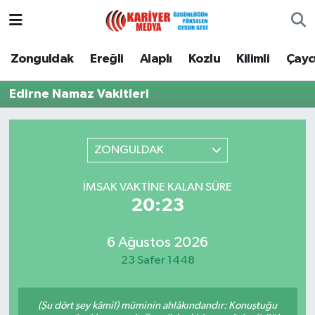
Zonguldak
Zonguldak Nöbetçi Eczaneler
Zonguldak
Ereğli
Alaplı
Kozlu
Kilimli
Çay
Ereğli
Zonguldak Hava Durumu
Edirne Namaz Vakitleri
Alaplı
Zonguldak Namaz Vakitleri
ZONGULDAK
Kozlu
Zonguldak Trafik Yoğunluk Haritası
İMSAK VAKTINE KALAN SÜRE
Kilimli
Puan Durumu ve Fikstür
20:23
Çaycuma
Tüm Manşetler
6 Ağustos 2026
23 Safer 1448
Gökçebey
Son Dakika Haberleri
Devrek
Haber Arşivi
(Şu dört şey kâmil) müminin ahlâkındandır: Konuştuğu