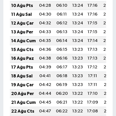
10 Ağu Pts
04:28
06:10
13:24
17:16
20:29
11 Ağu Sal
04:30
06:11
13:24
17:16
20:27
12 Ağu Çar
04:32
06:12
13:24
17:15
20:26
13 Ağu Per
04:33
06:13
13:24
17:15
20:25
14 Ağu Cum
04:35
06:14
13:24
17:14
20:23
15 Ağu Cts
04:36
06:15
13:23
17:13
20:22
16 Ağu Paz
04:38
06:16
13:23
17:13
20:20
17 Ağu Pts
04:39
06:17
13:23
17:12
20:19
18 Ağu Sal
04:41
06:18
13:23
17:11
20:18
19 Ağu Çar
04:42
06:19
13:23
17:11
20:16
20 Ağu Per
04:44
06:20
13:22
17:10
20:15
21 Ağu Cum
04:45
06:21
13:22
17:09
20:13
22 Ağu Cts
04:47
06:22
13:22
17:08
20:12