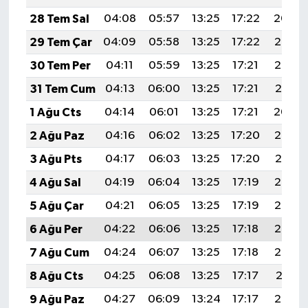
28 Tem Sal
04:08
05:57
13:25
17:22
20:44
29 Tem Çar
04:09
05:58
13:25
17:22
20:43
30 Tem Per
04:11
05:59
13:25
17:21
20:42
31 Tem Cum
04:13
06:00
13:25
17:21
20:41
1 Ağu Cts
04:14
06:01
13:25
17:21
20:40
2 Ağu Paz
04:16
06:02
13:25
17:20
20:39
3 Ağu Pts
04:17
06:03
13:25
17:20
20:37
4 Ağu Sal
04:19
06:04
13:25
17:19
20:36
5 Ağu Çar
04:21
06:05
13:25
17:19
20:35
6 Ağu Per
04:22
06:06
13:25
17:18
20:34
7 Ağu Cum
04:24
06:07
13:25
17:18
20:33
8 Ağu Cts
04:25
06:08
13:25
17:17
20:31
9 Ağu Paz
04:27
06:09
13:24
17:17
20:30