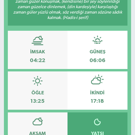
zaman güzel konuşmak, (kendisine) bir şey söylenildiği
zaman güzelce dinlemek, (din kardeşiyle) karşılaştığı
Özel
zaman güler yüzlü olmak, söz verdiği zaman sözüne sâdık
kalmak. (Hadis-i şerif)
Mesaj
Dergim
İMSAK
GÜNEŞ
Ulusal
04:22
06:06
ÖĞLE
İKINDI
13:25
17:18
AKŞAM
YATSI