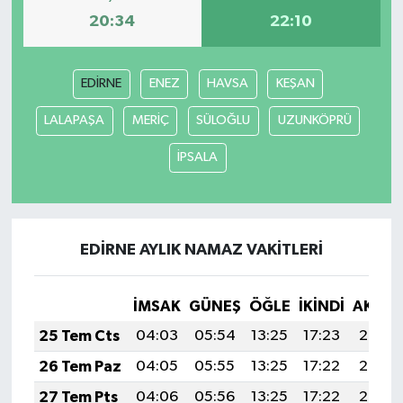
20:34
22:10
EDİRNE
ENEZ
HAVSA
KEŞAN
LALAPAŞA
MERİÇ
SÜLOĞLU
UZUNKÖPRÜ
İPSALA
EDİRNE AYLIK NAMAZ VAKITLERI
İMSAK
GÜNEŞ
ÖĞLE
İKINDI
AKŞA
25 Tem Cts
04:03
05:54
13:25
17:23
20:47
26 Tem Paz
04:05
05:55
13:25
17:22
20:46
27 Tem Pts
04:06
05:56
13:25
17:22
20:45