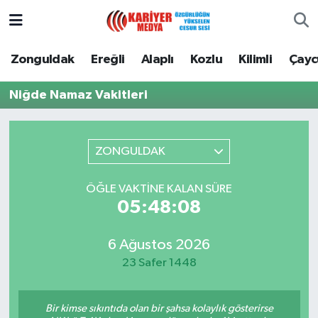
Zonguldak
Zonguldak Nöbetçi Eczaneler
Zonguldak
Ereğli
Alaplı
Kozlu
Kilimli
Çay
Ereğli
Zonguldak Hava Durumu
Niğde Namaz Vakitleri
Alaplı
Zonguldak Namaz Vakitleri
ZONGULDAK
Kozlu
Zonguldak Trafik Yoğunluk Haritası
ÖĞLE VAKTINE KALAN SÜRE
Kilimli
Puan Durumu ve Fikstür
05:48:08
Çaycuma
Tüm Manşetler
6 Ağustos 2026
23 Safer 1448
Gökçebey
Son Dakika Haberleri
Devrek
Haber Arşivi
Bir kimse sıkıntıda olan bir şahsa kolaylık gösterirse