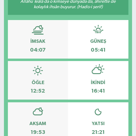
Allâhü Teâlâ da o kimseye dünyada da, âhirette de
kolaylık ihsân buyurur. (Hadis-i şerif)
Özel
Mesaj
İMSAK
GÜNEŞ
Dergim
04:07
05:41
Ulusal
ÖĞLE
İKINDI
12:52
16:41
AKŞAM
YATSI
19:53
21:21