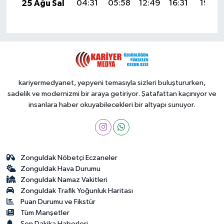
25 Ağu Sal
04:31
05:58
12:49
16:31
19:29
kariyermedyanet, yepyeni temasıyla sizleri buluştururken,
sadelik ve modernizmi bir araya getiriyor. Şatafattan kaçınıyor ve
insanlara haber okuyabilecekleri bir altyapı sunuyor.
Zonguldak Nöbetçi Eczaneler
Zonguldak Hava Durumu
Zonguldak Namaz Vakitleri
Zonguldak Trafik Yoğunluk Haritası
Puan Durumu ve Fikstür
Tüm Manşetler
Son Dakika Haberleri