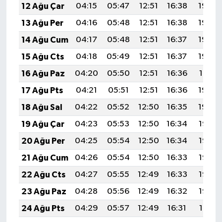
12 Ağu Çar
04:15
05:47
12:51
16:38
19:46
13 Ağu Per
04:16
05:48
12:51
16:38
19:45
14 Ağu Cum
04:17
05:48
12:51
16:37
19:44
15 Ağu Cts
04:18
05:49
12:51
16:37
19:43
16 Ağu Paz
04:20
05:50
12:51
16:36
19:41
17 Ağu Pts
04:21
05:51
12:51
16:36
19:40
18 Ağu Sal
04:22
05:52
12:50
16:35
19:39
19 Ağu Çar
04:23
05:53
12:50
16:34
19:37
20 Ağu Per
04:25
05:54
12:50
16:34
19:36
21 Ağu Cum
04:26
05:54
12:50
16:33
19:35
22 Ağu Cts
04:27
05:55
12:49
16:33
19:33
23 Ağu Paz
04:28
05:56
12:49
16:32
19:32
24 Ağu Pts
04:29
05:57
12:49
16:31
19:31