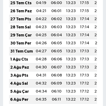
25 Tem Cts
04:19
06:00
13:23
17:15
20:36
26 Tem Paz
04:21
06:01
13:23
17:15
20:35
27 Tem Pts
04:22
06:02
13:23
17:14
20:34
28 Tem Sal
04:23
06:03
13:23
17:14
20:33
29 Tem Çar
04:25
06:04
13:23
17:14
20:32
30 Tem Per
04:26
06:05
13:23
17:14
20:31
31 Tem Cum
04:27
06:05
13:23
17:13
20:30
1 Ağu Cts
04:28
06:06
13:23
17:13
20:29
2 Ağu Paz
04:30
06:07
13:23
17:13
20:28
3 Ağu Pts
04:31
06:08
13:23
17:13
20:27
4 Ağu Sal
04:32
06:09
13:23
17:12
20:26
5 Ağu Çar
04:34
06:10
13:23
17:12
20:25
6 Ağu Per
04:35
06:11
13:22
17:12
20:24