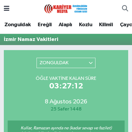
Zonguldak
Zonguldak Nöbetçi Eczaneler
Zonguldak
Ereğli
Alaplı
Kozlu
Kilimli
Çay
Ereğli
Zonguldak Hava Durumu
İzmir Namaz Vakitleri
Alaplı
Zonguldak Namaz Vakitleri
ZONGULDAK
Kozlu
Zonguldak Trafik Yoğunluk Haritası
ÖĞLE VAKTINE KALAN SÜRE
Kilimli
Puan Durumu ve Fikstür
03:27:12
Çaycuma
Tüm Manşetler
8 Ağustos 2026
25 Safer 1448
Gökçebey
Son Dakika Haberleri
Devrek
Haber Arşivi
Kullar, Ramazan ayında ne (kadar sevap ve fazilet)