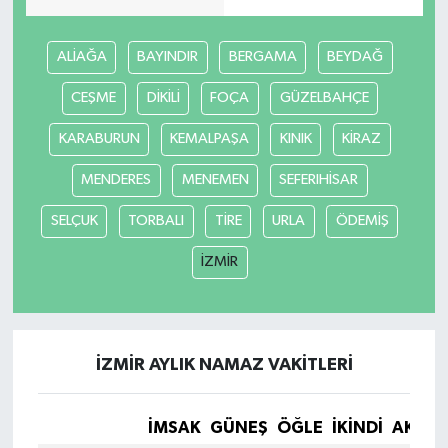
ALİAĞA
BAYINDIR
BERGAMA
BEYDAĞ
CEŞME
DİKİLİ
FOÇA
GÜZELBAHÇE
KARABURUN
KEMALPAŞA
KINIK
KİRAZ
MENDERES
MENEMEN
SEFERIHİSAR
SELÇUK
TORBALI
TİRE
URLA
ÖDEMİŞ
İZMİR
İZMİR AYLIK NAMAZ VAKITLERI
İMSAK
GÜNEŞ
ÖĞLE
İKINDI
AKŞA