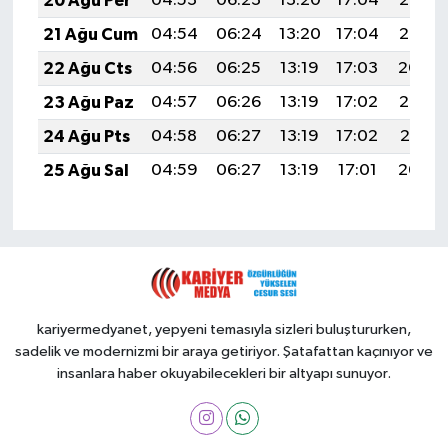
20 Ağu Per
04:53
06:23
13:20
17:04
20:07
21 Ağu Cum
04:54
06:24
13:20
17:04
20:06
22 Ağu Cts
04:56
06:25
13:19
17:03
20:04
23 Ağu Paz
04:57
06:26
13:19
17:02
20:03
24 Ağu Pts
04:58
06:27
13:19
17:02
20:01
25 Ağu Sal
04:59
06:27
13:19
17:01
20:00
kariyermedyanet, yepyeni temasıyla sizleri buluştururken,
sadelik ve modernizmi bir araya getiriyor. Şatafattan kaçınıyor ve
insanlara haber okuyabilecekleri bir altyapı sunuyor.