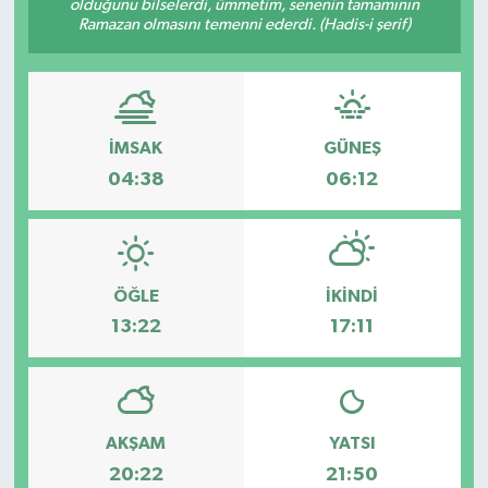
olduğunu bilselerdi, ümmetim, senenin tamamının
Ramazan olmasını temenni ederdi. (Hadis-i şerif)
Özel
Mesaj
İMSAK
GÜNEŞ
Dergim
04:38
06:12
Ulusal
ÖĞLE
İKINDI
13:22
17:11
AKŞAM
YATSI
20:22
21:50