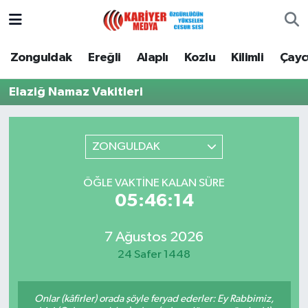
Zonguldak
Zonguldak Nöbetçi Eczaneler
Zonguldak
Ereğli
Alaplı
Kozlu
Kilimli
Çay
Ereğli
Zonguldak Hava Durumu
Elaziğ Namaz Vakitleri
Alaplı
Zonguldak Namaz Vakitleri
ZONGULDAK
Kozlu
Zonguldak Trafik Yoğunluk Haritası
ÖĞLE VAKTINE KALAN SÜRE
Kilimli
Puan Durumu ve Fikstür
05:46:14
Çaycuma
Tüm Manşetler
7 Ağustos 2026
24 Safer 1448
Gökçebey
Son Dakika Haberleri
Devrek
Haber Arşivi
Onlar (kâfirler) orada şöyle feryad ederler: Ey Rabbimiz,