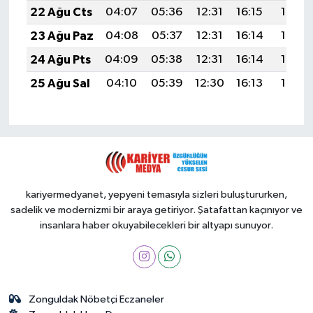
22 Ağu Cts
04:07
05:36
12:31
16:15
19:16
23 Ağu Paz
04:08
05:37
12:31
16:14
19:15
24 Ağu Pts
04:09
05:38
12:31
16:14
19:13
25 Ağu Sal
04:10
05:39
12:30
16:13
19:12
kariyermedyanet, yepyeni temasıyla sizleri buluştururken,
sadelik ve modernizmi bir araya getiriyor. Şatafattan kaçınıyor ve
insanlara haber okuyabilecekleri bir altyapı sunuyor.
Zonguldak Nöbetçi Eczaneler