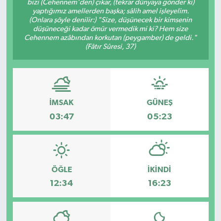
bizi (Cehennem'den) çıkar, (tekrar dünyaya gönder ki)
yaptığımız amellerden başka; sâlih amel işleyelim.
Özel
(Onlara şöyle denilir:) "Size, düşünecek bir kimsenin
düşüneceği kadar ömür vermedik mi ki? Hem size
Cehennem azâbından korkutan (peygamber) de geldi."
Mesaj
(Fâtır Sûresi, 37)
Dergim
Ulusal
İMSAK
GÜNEŞ
03:47
05:23
ÖĞLE
İKINDI
12:34
16:23