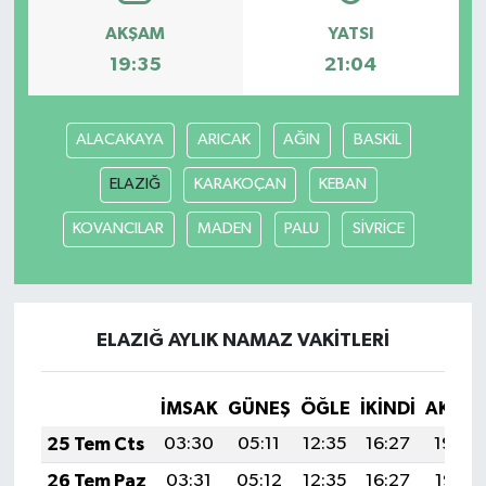
AKŞAM
YATSI
19:35
21:04
ALACAKAYA
ARICAK
AĞIN
BASKİL
ELAZIĞ
KARAKOÇAN
KEBAN
KOVANCILAR
MADEN
PALU
SİVRİCE
ELAZIĞ AYLIK NAMAZ VAKITLERI
İMSAK
GÜNEŞ
ÖĞLE
İKINDI
AKŞA
25 Tem Cts
03:30
05:11
12:35
16:27
19:48
26 Tem Paz
03:31
05:12
12:35
16:27
19:47