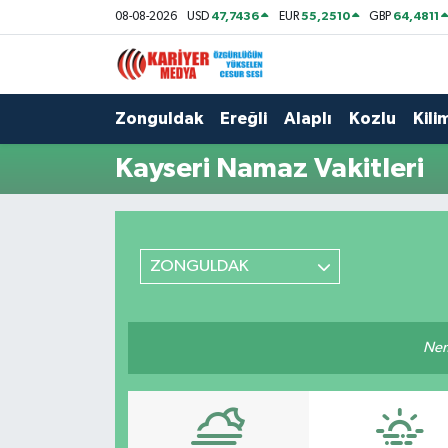
47,7436
55,2510
64,4811
08-08-2026
USD
EUR
GBP
Zonguldak
Zonguldak Nöbetçi Eczaneler
Zonguldak
Ereğli
Alaplı
Kozlu
Kilim
Ereğli
Zonguldak Hava Durumu
Kayseri Namaz Vakitleri
Alaplı
Zonguldak Namaz Vakitleri
Kozlu
Zonguldak Trafik Yoğunluk Haritası
ZONGULDAK
Kilimli
Puan Durumu ve Fikstür
Çaycuma
Tüm Manşetler
Nem
Gökçebey
Son Dakika Haberleri
Devrek
Haber Arşivi