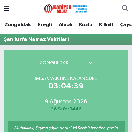
Zonguldak
Zonguldak Nöbetçi Eczaneler
Zonguldak
Ereğli
Alaplı
Kozlu
Kilimli
Çay
Ereğli
Zonguldak Hava Durumu
Şanliurfa Namaz Vakitleri
Alaplı
Zonguldak Namaz Vakitleri
ZONGULDAK
Kozlu
Zonguldak Trafik Yoğunluk Haritası
İMSAK VAKTINE KALAN SÜRE
Kilimli
Puan Durumu ve Fikstür
03:04:39
Çaycuma
Tüm Manşetler
9 Ağustos 2026
26 Safer 1448
Gökçebey
Son Dakika Haberleri
Devrek
Haber Arşivi
Muhakkak, Şeytan şöyle dedi: "Yâ Rabbi! İzzetine yemin