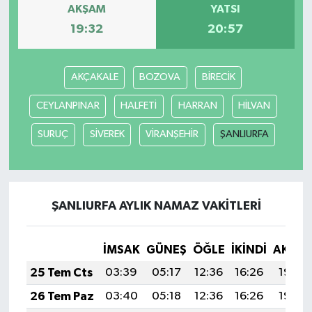
AKŞAM
YATSI
19:32
20:57
AKÇAKALE
BOZOVA
BİRECİK
CEYLANPINAR
HALFETİ
HARRAN
HİLVAN
SURUÇ
SİVEREK
VİRANŞEHİR
ŞANLIURFA
ŞANLIURFA AYLIK NAMAZ VAKITLERI
İMSAK
GÜNEŞ
ÖĞLE
İKINDI
AKŞA
25 Tem Cts
03:39
05:17
12:36
16:26
19:46
26 Tem Paz
03:40
05:18
12:36
16:26
19:45