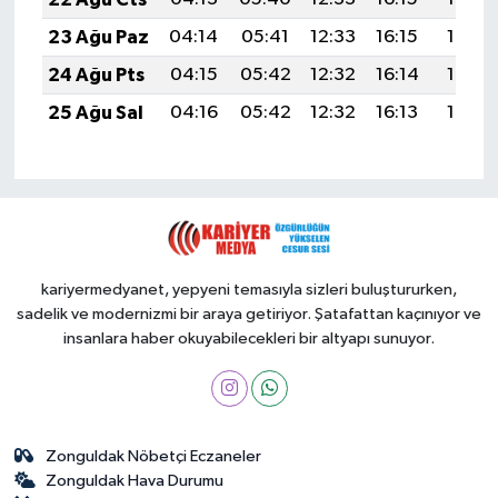
23 Ağu Paz
04:14
05:41
12:33
16:15
19:14
24 Ağu Pts
04:15
05:42
12:32
16:14
19:13
25 Ağu Sal
04:16
05:42
12:32
16:13
19:12
kariyermedyanet, yepyeni temasıyla sizleri buluştururken,
sadelik ve modernizmi bir araya getiriyor. Şatafattan kaçınıyor ve
insanlara haber okuyabilecekleri bir altyapı sunuyor.
Zonguldak Nöbetçi Eczaneler
Zonguldak Hava Durumu