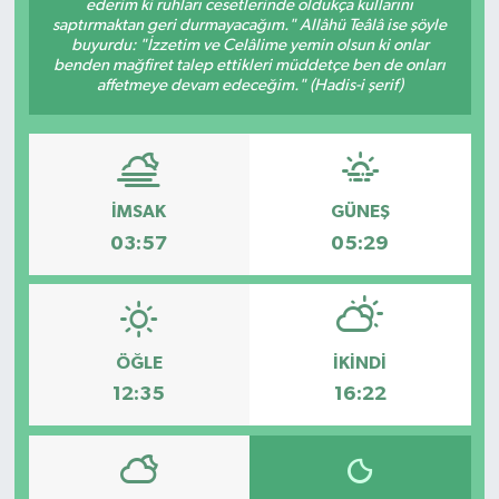
ederim ki ruhları cesetlerinde oldukça kullarını
saptırmaktan geri durmayacağım." Allâhü Teâlâ ise şöyle
Özel
buyurdu: "İzzetim ve Celâlime yemin olsun ki onlar
benden mağfiret talep ettikleri müddetçe ben de onları
affetmeye devam edeceğim." (Hadis-i şerif)
Mesaj
Dergim
Ulusal
İMSAK
GÜNEŞ
03:57
05:29
ÖĞLE
İKINDI
12:35
16:22