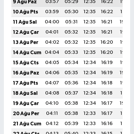
9 Ağu Paz
03:57
05:29
12:35
16:22
19:32
10 Ağu Pts
03:59
05:30
12:35
16:22
19:31
11 Ağu Sal
04:00
05:31
12:35
16:21
19:30
12 Ağu Çar
04:01
05:32
12:35
16:21
19:28
13 Ağu Per
04:02
05:32
12:35
16:20
19:27
14 Ağu Cum
04:04
05:33
12:35
16:20
19:26
15 Ağu Cts
04:05
05:34
12:34
16:19
19:25
16 Ağu Paz
04:06
05:35
12:34
16:19
19:24
17 Ağu Pts
04:07
05:36
12:34
16:18
19:22
18 Ağu Sal
04:08
05:37
12:34
16:18
19:21
19 Ağu Çar
04:10
05:38
12:34
16:17
19:20
20 Ağu Per
04:11
05:38
12:33
16:17
19:18
21 Ağu Cum
04:12
05:39
12:33
16:16
19:17
22 Ağu Cts
04:13
05:40
12:33
16:15
19:16