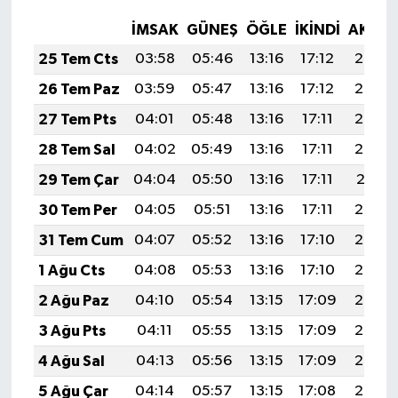
İMSAK
GÜNEŞ
ÖĞLE
İKINDI
AKŞA
25 Tem Cts
03:58
05:46
13:16
17:12
20:35
26 Tem Paz
03:59
05:47
13:16
17:12
20:34
27 Tem Pts
04:01
05:48
13:16
17:11
20:33
28 Tem Sal
04:02
05:49
13:16
17:11
20:32
29 Tem Çar
04:04
05:50
13:16
17:11
20:31
30 Tem Per
04:05
05:51
13:16
17:11
20:30
31 Tem Cum
04:07
05:52
13:16
17:10
20:29
1 Ağu Cts
04:08
05:53
13:16
17:10
20:28
2 Ağu Paz
04:10
05:54
13:15
17:09
20:27
3 Ağu Pts
04:11
05:55
13:15
17:09
20:26
4 Ağu Sal
04:13
05:56
13:15
17:09
20:25
5 Ağu Çar
04:14
05:57
13:15
17:08
20:24