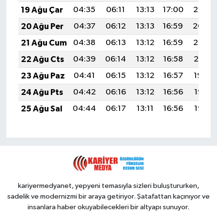
19 Ağu Çar
04:35
06:11
13:13
17:00
20:05
20 Ağu Per
04:37
06:12
13:13
16:59
20:04
21 Ağu Cum
04:38
06:13
13:12
16:59
20:02
22 Ağu Cts
04:39
06:14
13:12
16:58
20:01
23 Ağu Paz
04:41
06:15
13:12
16:57
19:59
24 Ağu Pts
04:42
06:16
13:12
16:56
19:58
25 Ağu Sal
04:44
06:17
13:11
16:56
19:56
kariyermedyanet, yepyeni temasıyla sizleri buluştururken,
sadelik ve modernizmi bir araya getiriyor. Şatafattan kaçınıyor ve
insanlara haber okuyabilecekleri bir altyapı sunuyor.