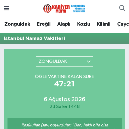
Zonguldak
Zonguldak Nöbetçi Eczaneler
Zonguldak
Ereğli
Alaplı
Kozlu
Kilimli
Çay
Ereğli
Zonguldak Hava Durumu
İstanbul Namaz Vakitleri
Alaplı
Zonguldak Namaz Vakitleri
ZONGULDAK
Kozlu
Zonguldak Trafik Yoğunluk Haritası
ÖĞLE VAKTINE KALAN SÜRE
Kilimli
Puan Durumu ve Fikstür
47:21
Çaycuma
Tüm Manşetler
6 Ağustos 2026
23 Safer 1448
Gökçebey
Son Dakika Haberleri
Devrek
Haber Arşivi
Resûlullah (sav) buyurdular: "Ben, haklı bile olsa