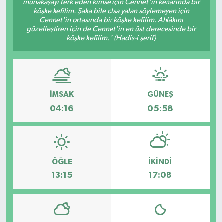
münakaşayı terk eden kimse için Cennet'in kenarında bir
köşke kefilim. Şaka bile olsa yalan söylemeyen için
Özel
Cennet'in ortasında bir köşke kefilim. Ahlâkını
güzelleştiren için de Cennet'in en üst derecesinde bir
köşke kefilim." (Hadis-i şerif)
Mesaj
Dergim
Ulusal
İMSAK
GÜNEŞ
04:16
05:58
ÖĞLE
İKINDI
13:15
17:08