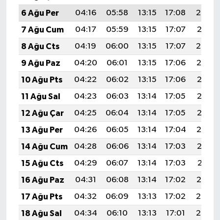
6 Ağu Per
04:16
05:58
13:15
17:08
20:23
7 Ağu Cum
04:17
05:59
13:15
17:07
20:21
8 Ağu Cts
04:19
06:00
13:15
17:07
20:20
9 Ağu Paz
04:20
06:01
13:15
17:06
20:19
10 Ağu Pts
04:22
06:02
13:15
17:06
20:18
11 Ağu Sal
04:23
06:03
13:14
17:05
20:16
12 Ağu Çar
04:25
06:04
13:14
17:05
20:15
13 Ağu Per
04:26
06:05
13:14
17:04
20:14
14 Ağu Cum
04:28
06:06
13:14
17:03
20:12
15 Ağu Cts
04:29
06:07
13:14
17:03
20:11
16 Ağu Paz
04:31
06:08
13:14
17:02
20:10
17 Ağu Pts
04:32
06:09
13:13
17:02
20:08
18 Ağu Sal
04:34
06:10
13:13
17:01
20:07