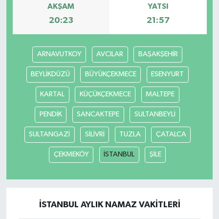
AKŞAM
YATSI
20:23
21:57
ARNAVUTKOY
AVCILAR
BAŞAKŞEHİR
BEYLİKDÜZÜ
BÜYÜKÇEKMECE
ESENYURT
KARTAL
KÜÇÜKÇEKMECE
MALTEPE
PENDİK
SANCAKTEPE
SULTANBEYLİ
SULTANGAZİ
SİLİVRİ
TUZLA
ÇATALCA
ÇEKMEKÖY
İSTANBUL
ŞİLE
İSTANBUL AYLIK NAMAZ VAKITLERI