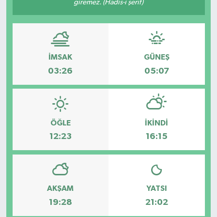
giremez. (Hadis-i şerif)
Özel
Mesaj
İMSAK
GÜNEŞ
Dergim
03:26
05:07
Ulusal
ÖĞLE
İKINDI
12:23
16:15
AKŞAM
YATSI
19:28
21:02