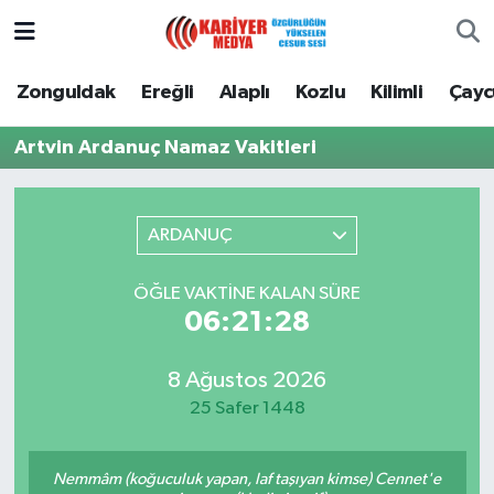
Zonguldak
Zonguldak Nöbetçi Eczaneler
Zonguldak
Ereğli
Alaplı
Kozlu
Kilimli
Çay
Ereğli
Zonguldak Hava Durumu
Artvin Ardanuç Namaz Vakitleri
Alaplı
Zonguldak Namaz Vakitleri
ARDANUÇ
Kozlu
Zonguldak Trafik Yoğunluk Haritası
ÖĞLE VAKTINE KALAN SÜRE
Kilimli
Puan Durumu ve Fikstür
06:21:28
Çaycuma
Tüm Manşetler
8 Ağustos 2026
25 Safer 1448
Gökçebey
Son Dakika Haberleri
Devrek
Haber Arşivi
Nemmâm (koğuculuk yapan, laf taşıyan kimse) Cennet'e