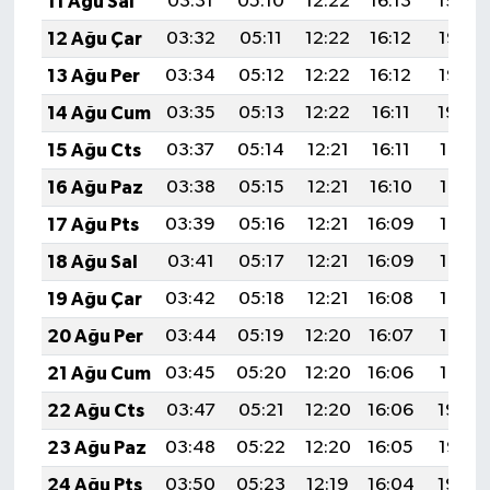
11 Ağu Sal
03:31
05:10
12:22
16:13
19:24
12 Ağu Çar
03:32
05:11
12:22
16:12
19:23
13 Ağu Per
03:34
05:12
12:22
16:12
19:22
14 Ağu Cum
03:35
05:13
12:22
16:11
19:20
15 Ağu Cts
03:37
05:14
12:21
16:11
19:19
16 Ağu Paz
03:38
05:15
12:21
16:10
19:17
17 Ağu Pts
03:39
05:16
12:21
16:09
19:16
18 Ağu Sal
03:41
05:17
12:21
16:09
19:15
19 Ağu Çar
03:42
05:18
12:21
16:08
19:13
20 Ağu Per
03:44
05:19
12:20
16:07
19:12
21 Ağu Cum
03:45
05:20
12:20
16:06
19:10
22 Ağu Cts
03:47
05:21
12:20
16:06
19:09
23 Ağu Paz
03:48
05:22
12:20
16:05
19:07
24 Ağu Pts
03:50
05:23
12:19
16:04
19:06