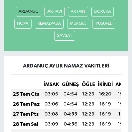
ARDANUÇ
ARHAVİ
ARTVİN
BORÇKA
HOPA
KEMALPAŞA
MURGUL
YUSUFELİ
ŞAVŞAT
ARDANUÇ AYLIK NAMAZ VAKITLERI
İMSAK
GÜNEŞ
ÖĞLE
İKINDI
AKŞA
25 Tem Cts
03:05
04:54
12:23
16:20
19:43
26 Tem Paz
03:06
04:54
12:23
16:19
19:42
27 Tem Pts
03:08
04:55
12:23
16:19
19:41
28 Tem Sal
03:09
04:56
12:23
16:19
19:40