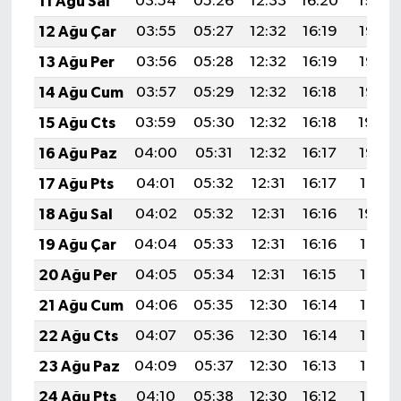
11 Ağu Sal
03:54
05:26
12:33
16:20
19:29
12 Ağu Çar
03:55
05:27
12:32
16:19
19:28
13 Ağu Per
03:56
05:28
12:32
16:19
19:26
14 Ağu Cum
03:57
05:29
12:32
16:18
19:25
15 Ağu Cts
03:59
05:30
12:32
16:18
19:24
16 Ağu Paz
04:00
05:31
12:32
16:17
19:23
17 Ağu Pts
04:01
05:32
12:31
16:17
19:21
18 Ağu Sal
04:02
05:32
12:31
16:16
19:20
19 Ağu Çar
04:04
05:33
12:31
16:16
19:19
20 Ağu Per
04:05
05:34
12:31
16:15
19:17
21 Ağu Cum
04:06
05:35
12:30
16:14
19:16
22 Ağu Cts
04:07
05:36
12:30
16:14
19:15
23 Ağu Paz
04:09
05:37
12:30
16:13
19:13
24 Ağu Pts
04:10
05:38
12:30
16:12
19:12