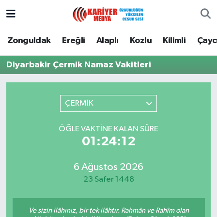
Zonguldak
Zonguldak Nöbetçi Eczaneler
Zonguldak
Ereğli
Alaplı
Kozlu
Kilimli
Çay
Ereğli
Zonguldak Hava Durumu
Diyarbakir Çermik Namaz Vakitleri
Alaplı
Zonguldak Namaz Vakitleri
ÇERMİK
Kozlu
Zonguldak Trafik Yoğunluk Haritası
ÖĞLE VAKTINE KALAN SÜRE
Kilimli
Puan Durumu ve Fikstür
01:24:12
Çaycuma
Tüm Manşetler
6 Ağustos 2026
23 Safer 1448
Gökçebey
Son Dakika Haberleri
Devrek
Haber Arşivi
Ve sizin ilâhınız, bir tek ilâhtır. Rahmân ve Rahîm olan