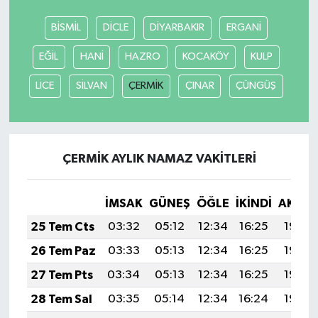
BİSMİL
DİCLE
DİYARBAKIR
ERGANİ
EĞİL
HANİ
HAZRO
KOCAKÖY
KULP
LİCE
SİLVAN
ÇERMİK
ÇINAR
ÇÜNGÜŞ
ÇERMİK AYLIK NAMAZ VAKITLERI
İMSAK
GÜNEŞ
ÖĞLE
İKINDI
AKŞA
25 Tem Cts
03:32
05:12
12:34
16:25
19:46
26 Tem Paz
03:33
05:13
12:34
16:25
19:45
27 Tem Pts
03:34
05:13
12:34
16:25
19:44
28 Tem Sal
03:35
05:14
12:34
16:24
19:43