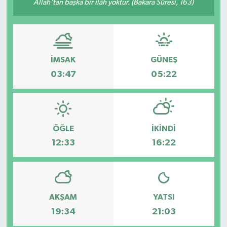
Allah'tan başka bir ilâh yoktur. (Bakara Sûresi, 163)
Özel
Mesaj
İMSAK
GÜNEŞ
Dergim
03:47
05:22
Ulusal
ÖĞLE
İKINDI
12:33
16:22
AKŞAM
YATSI
19:34
21:03